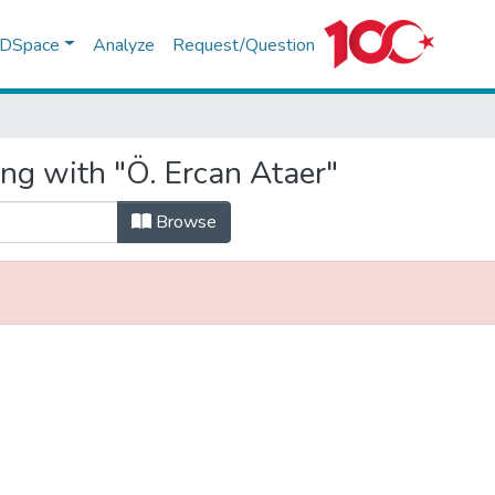
f DSpace
Analyze
Request/Question
ing with "Ö. Ercan Ataer"
Browse