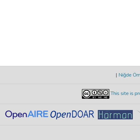
|
Niğde Öme
This site is 