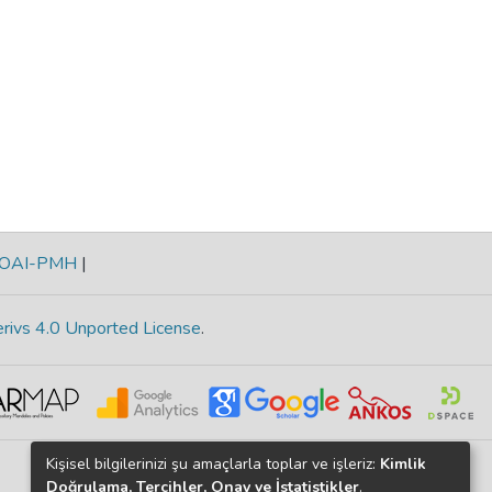
OAI-PMH
|
rivs 4.0 Unported License
.
Kişisel bilgilerinizi şu amaçlarla toplar ve işleriz:
Kimlik
Doğrulama, Tercihler, Onay ve İstatistikler
.