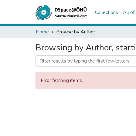
Collections
All o
Home
Browse by Author
Browsing by Author, start
Error fetching items