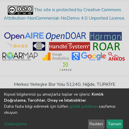
This site is protected by Creative Commons
Attribution-NonCommercial-NoDerivs 4.0 Unported License
.
Merkez Yerleşke Bor Yolu 51240, Niğde, TÜRKİYE
If you find any errors in content please report us
Kişisel bilgilerinizi şu amaçlarla toplar ve işleriz:
Kimlik
Doğrulama, Tercihler, Onay ve İstatistikler
.
Daha fazla bilgi edinmek için lütfen
gizlilik politikası
sayfamızı
DSpace 7.6.1, Powered by
İdeal DSpace
okuyun.
DSpace software
copyright © 2002-2026
LYRASIS
Cookie
Privacy
End User
Send
Özelleştirme
Reddet
Tamam
settings
policy
Agreement
Feedback