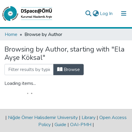
(current)
Log In
Collections
Home
Browse by Author
All of DSpace
Browsing by Author, starting with "Ela
Ayşe Köksal"
Analyze
Request/Question
Browse
Loading items...
|
Niğde Ömer Halisdemir University
|
Library
|
Open Access
Policy
|
Guide
|
OAI-PMH
|