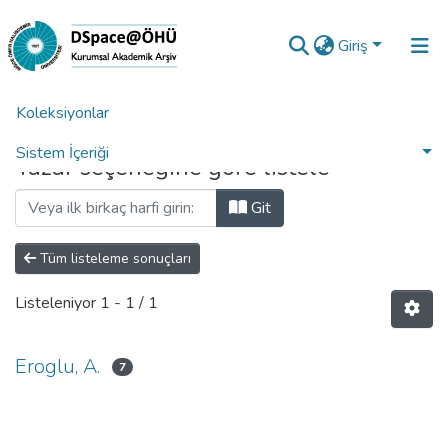
Giriş
Koleksiyonlar
Ana Sayfa
Yazara Göre Listele
Sistem İçeriği
Yazar seçeneğine göre listele
Analiz
Git
Talep/Soru
Tüm listeleme sonuçları
Listeleniyor
1 - 1 / 1
Eroglu, A.
7