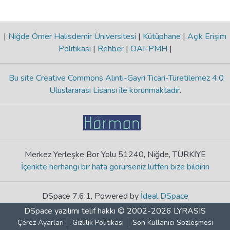
|
Niğde Ömer Halisdemir Üniversitesi
|
Kütüphane
|
Açık Erişim
Politikası
|
Rehber
|
OAI-PMH
|
Bu site Creative Commons Alıntı-Gayri Ticari-Türetilemez 4.0
Uluslararası Lisansı ile korunmaktadır
.
Merkez Yerleşke Bor Yolu 51240, Niğde, TÜRKİYE
İçerikte herhangi bir hata görürseniz lütfen bize bildirin
DSpace 7.6.1, Powered by
İdeal DSpace
DSpace yazılımı
telif hakkı © 2002-2026
LYRASIS
Çerez Ayarları
Gizlilik Politikası
Son Kullanıcı Sözleşmesi