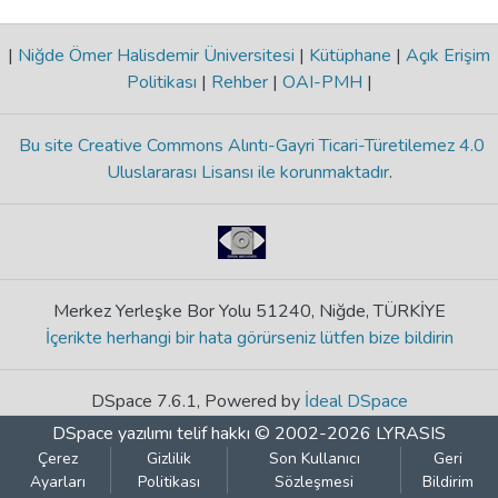
|
Niğde Ömer Halisdemir Üniversitesi
|
Kütüphane
|
Açık Erişim
Politikası
|
Rehber
|
OAI-PMH
|
Bu site Creative Commons Alıntı-Gayri Ticari-Türetilemez 4.0
Uluslararası Lisansı ile korunmaktadır
.
Merkez Yerleşke Bor Yolu 51240, Niğde, TÜRKİYE
İçerikte herhangi bir hata görürseniz lütfen bize bildirin
DSpace 7.6.1, Powered by
İdeal DSpace
DSpace yazılımı
telif hakkı © 2002-2026
LYRASIS
Çerez
Gizlilik
Son Kullanıcı
Geri
Ayarları
Politikası
Sözleşmesi
Bildirim