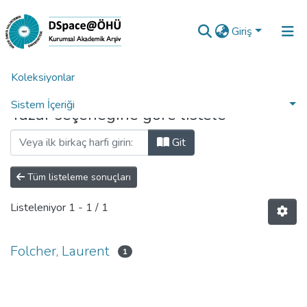
Giriş
Koleksiyonlar
Ana Sayfa
Yazara Göre Listele
Sistem İçeriği
Yazar seçeneğine göre listele
Analiz
Git
Talep/Soru
Tüm listeleme sonuçları
Listeleniyor
1 - 1 / 1
Folcher, Laurent
1