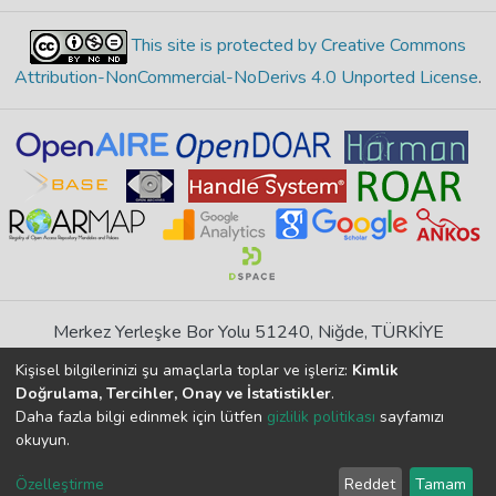
This site is protected by Creative Commons
Attribution-NonCommercial-NoDerivs 4.0 Unported License
.
Merkez Yerleşke Bor Yolu 51240, Niğde, TÜRKİYE
If you find any errors in content please report us
Kişisel bilgilerinizi şu amaçlarla toplar ve işleriz:
Kimlik
Doğrulama, Tercihler, Onay ve İstatistikler
.
Daha fazla bilgi edinmek için lütfen
gizlilik politikası
sayfamızı
DSpace 7.6.1, Powered by
İdeal DSpace
okuyun.
DSpace software
copyright © 2002-2026
LYRASIS
Cookie
Privacy
End User
Send
Özelleştirme
Reddet
Tamam