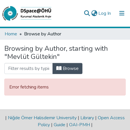
(current)
Log In
Collections
Home
Browse by Author
All of DSpace
Browsing by Author, starting with
"Mevlüt Gültekin"
Analyze
Request/Question
Browse
Error fetching items
|
Niğde Ömer Halisdemir University
|
Library
|
Open Access
Policy
|
Guide
|
OAI-PMH
|