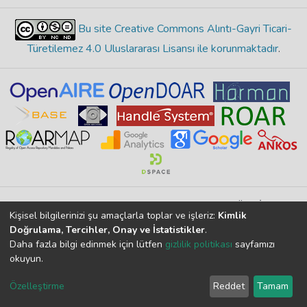
Bu site Creative Commons Alıntı-Gayri Ticari-
Türetilemez 4.0 Uluslararası Lisansı ile korunmaktadır
.
Merkez Yerleşke Bor Yolu 51240, Niğde, TÜRKİYE
Kişisel bilgilerinizi şu amaçlarla toplar ve işleriz:
Kimlik
İçerikte herhangi bir hata görürseniz lütfen bize bildirin
Doğrulama, Tercihler, Onay ve İstatistikler
.
Daha fazla bilgi edinmek için lütfen
gizlilik politikası
sayfamızı
okuyun.
DSpace 7.6.1, Powered by
İdeal DSpace
DSpace yazılımı
telif hakkı © 2002-2026
LYRASIS
Özelleştirme
Reddet
Tamam
Çerez Ayarları
Gizlilik Politikası
Son Kullanıcı Sözleşmesi