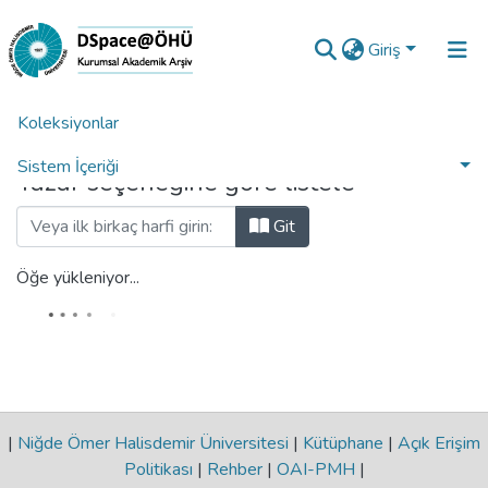
Giriş
Koleksiyonlar
Ana Sayfa
Yazara Göre Listele
Sistem İçeriği
Yazar seçeneğine göre listele
Analiz
Git
Talep/Soru
Öğe yükleniyor...
|
Niğde Ömer Halisdemir Üniversitesi
|
Kütüphane
|
Açık Erişim
Politikası
|
Rehber
|
OAI-PMH
|