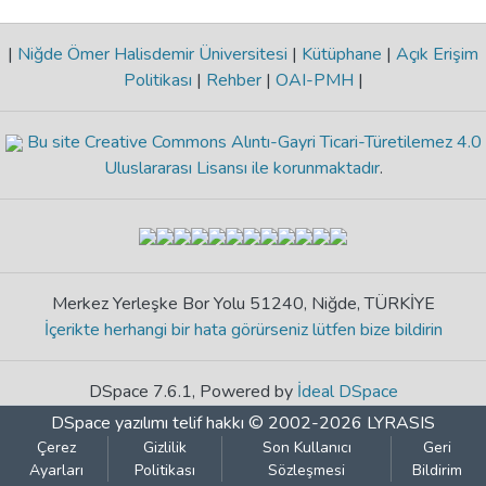
|
Niğde Ömer Halisdemir Üniversitesi
|
Kütüphane
|
Açık Erişim
Politikası
|
Rehber
|
OAI-PMH
|
Bu site Creative Commons Alıntı-Gayri Ticari-Türetilemez 4.0
Uluslararası Lisansı ile korunmaktadır
.
Merkez Yerleşke Bor Yolu 51240, Niğde, TÜRKİYE
İçerikte herhangi bir hata görürseniz lütfen bize bildirin
DSpace 7.6.1, Powered by
İdeal DSpace
DSpace yazılımı
telif hakkı © 2002-2026
LYRASIS
Çerez
Gizlilik
Son Kullanıcı
Geri
Ayarları
Politikası
Sözleşmesi
Bildirim