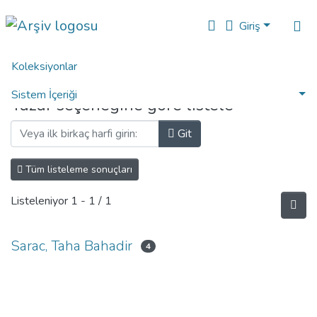
Giriş
Koleksiyonlar
Ana Sayfa
Yazara Göre Listele
Sistem İçeriği
Yazar seçeneğine göre listele
Analiz
Git
Talep/Soru
Tüm listeleme sonuçları
Listeleniyor
1 - 1 / 1
Sarac, Taha Bahadir
4