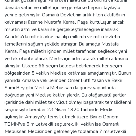
kurarak göstermiştir. Amasya milleti de bu onurlu ve kutsal
davada vatan ve millet için ne gerekirse hepsini layıkıyla
yerine getirmiştir. Osmanlı Devletinin artık fiilen aktifliğinin
kalmaması üzerine Mustafa Kemal Paşa, kurtuluşun ancak
milletin azmi ve kararı ile gerçekleştirileceğine inanarak
Anadolu'da milleti arkasına alıp milli ruh ve milli devletin
temellerini sağlam şekilde atmıştır. Bu amaçla Mustafa
Kemal Paşa milletin içinden millet tarafından seçilecek yeni
ve tek otorite olacak Meclis için adım atarak milleti arkasına
almıştır. Ülkede 66 seçim bölgesi belirlenerek her seçim
bölgesinden 5 vekilin Meclise katılması amaçlanmıştır. Bunun
yanında Amasya vekillerinden Ömer Lütfi Yasan ve Bekir
Sami Bey gibi Meclisi Mebussan da görev yapanlarda
doğrudan yeni Meclise katılmışlardır. Bu olağanüstü şartlar
içerisinde dahi millet tek vücut olmayı başararak temsilcilerini
seçmesiyle beraber 23 Nisan 1920 tarihinde Meclis
açılmıştır. Amasya'yı temsil etmek üzere Birinci Dönem
TBMM'ye 5 milletvekili seçilerek, iki vekilin ise Osmanlı
Mebussan Meclisinden gelmesiyle toplamda 7 milletvekili