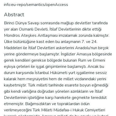
info:eu-repo/semantics/openAccess
Abstract
Birinci Dünya Savaşı sonrasında mağlup devletler tarafında
yer alan Osmanlı Devleti, İtilaf Devletlerinin dikte ettiği
Mondros Ateşkes Antlaşması imzalamak zorunda kalmıştır.
Ülke bütünlüğüne kast eden bu anlaşmanın 7. ve 24.
Maddeleri ile İtilaf Devletleri askerlerini Anadolu'nun birçok
yerine göndermeye başlamıştır. İngilizler Amasya bölgesinde
gerek kendileri gerekse bölgede bulunan Rum ve Ermeni
eşkıya çeteleri ile işgal girişimlerine başlamıştı. Ancak bu
durum karşısında İstanbul Hükümeti yurt işgallerine sessiz
kalarak hem meşruiyetini hem de millet vicdanındaki yerini
kaybetmiştir. Türk milleti tarihinde esarete boyun eğmediği
gibi kendi varlığına doğrudan yönelen azınlıkların ve İtilaf
Devletlerinin işbirliğine karşı harekete geçmekte tereddüt
etmemiştir. Bağımsızlıktan ve topraklardan ödün
verilmeyeceğini Türk Milleti Müdafaa-i Hukuk Cemiyetleri