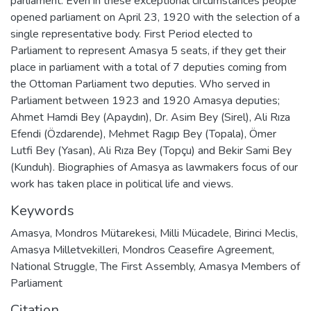
parliament. Even in these exceptional circumstances people
opened parliament on April 23, 1920 with the selection of a
single representative body. First Period elected to
Parliament to represent Amasya 5 seats, if they get their
place in parliament with a total of 7 deputies coming from
the Ottoman Parliament two deputies. Who served in
Parliament between 1923 and 1920 Amasya deputies;
Ahmet Hamdi Bey (Apaydın), Dr. Asim Bey (Sirel), Ali Rıza
Efendi (Özdarende), Mehmet Ragıp Bey (Topala), Ömer
Lutfi Bey (Yasan), Ali Rıza Bey (Topçu) and Bekir Sami Bey
(Kunduh). Biographies of Amasya as lawmakers focus of our
work has taken place in political life and views.
Keywords
Amasya
,
Mondros Mütarekesi
,
Milli Mücadele
,
Birinci Meclis
,
Amasya Milletvekilleri
,
Mondros Ceasefire Agreement
,
National Struggle
,
The First Assembly
,
Amasya Members of
Parliament
Citation