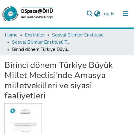
(current)
Log In
Collections
Home
Enstitüler
Sosyal Bilimler Enstitüsü
Sosyal Bilimler Enstitüsü Tez Koleksiyonu
All of DSpace
Birinci dönem Türkiye Büyük Millet Meclisi'nde Amasya milletvekilleri ve siyasi faaliyetleri
Statistics
Birinci dönem Türkiye Büyük
Analyze
Millet Meclisi'nde Amasya
Request/Question
milletvekilleri ve siyasi
faaliyetleri