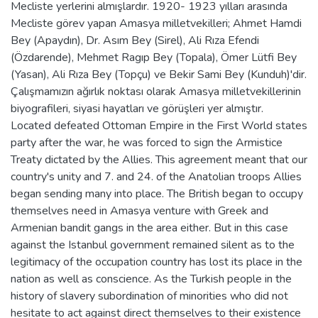
Mecliste yerlerini almışlardır. 1920- 1923 yılları arasında
Mecliste görev yapan Amasya milletvekilleri; Ahmet Hamdi
Bey (Apaydın), Dr. Asım Bey (Sirel), Ali Rıza Efendi
(Özdarende), Mehmet Ragıp Bey (Topala), Ömer Lütfi Bey
(Yasan), Ali Rıza Bey (Topçu) ve Bekir Sami Bey (Kunduh)'dir.
Çalışmamızın ağırlık noktası olarak Amasya milletvekillerinin
biyografileri, siyasi hayatları ve görüşleri yer almıştır.
Located defeated Ottoman Empire in the First World states
party after the war, he was forced to sign the Armistice
Treaty dictated by the Allies. This agreement meant that our
country's unity and 7. and 24. of the Anatolian troops Allies
began sending many into place. The British began to occupy
themselves need in Amasya venture with Greek and
Armenian bandit gangs in the area either. But in this case
against the Istanbul government remained silent as to the
legitimacy of the occupation country has lost its place in the
nation as well as conscience. As the Turkish people in the
history of slavery subordination of minorities who did not
hesitate to act against direct themselves to their existence