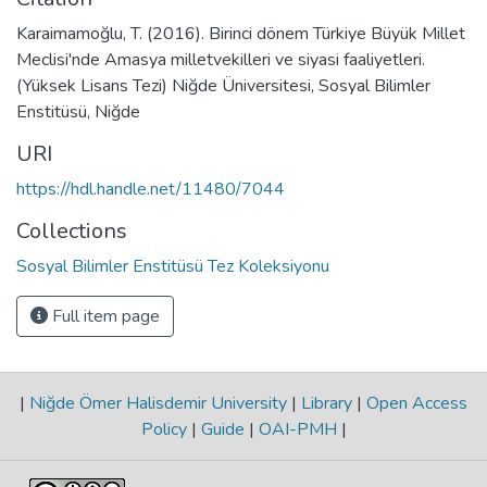
Karaimamoğlu, T. (2016). Birinci dönem Türkiye Büyük Millet
Meclisi'nde Amasya milletvekilleri ve siyasi faaliyetleri.
(Yüksek Lisans Tezi) Niğde Üniversitesi, Sosyal Bilimler
Enstitüsü, Niğde
URI
https://hdl.handle.net/11480/7044
Collections
Sosyal Bilimler Enstitüsü Tez Koleksiyonu
Full item page
|
Niğde Ömer Halisdemir University
|
Library
|
Open Access
Policy
|
Guide
|
OAI-PMH
|