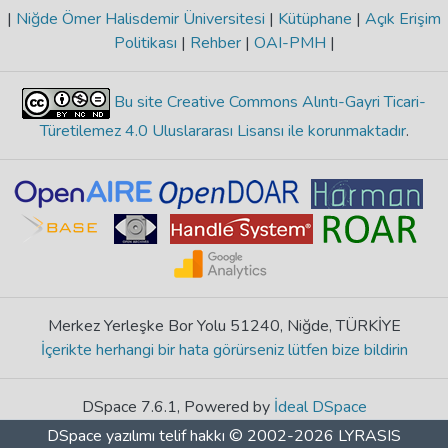
|
Niğde Ömer Halisdemir Üniversitesi
|
Kütüphane
|
Açık Erişim
Politikası
|
Rehber
|
OAI-PMH
|
Bu site Creative Commons Alıntı-Gayri Ticari-
Türetilemez 4.0 Uluslararası Lisansı ile korunmaktadır
.
Merkez Yerleşke Bor Yolu 51240, Niğde, TÜRKİYE
İçerikte herhangi bir hata görürseniz lütfen bize bildirin
DSpace 7.6.1, Powered by
İdeal DSpace
DSpace yazılımı
telif hakkı © 2002-2026
LYRASIS