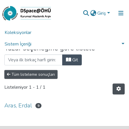
Giriş
Koleksiyonlar
Ana Sayfa
Yazara Göre Listele
Sistem İçeriği
Yazar seçeneğine göre listele
Analiz
Git
Talep/Soru
Tüm listeleme sonuçları
Listeleniyor
1 - 1 / 1
Aras, Erdal
9