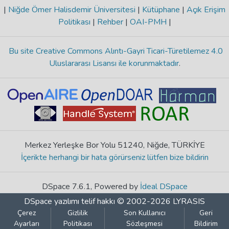
|
Niğde Ömer Halisdemir Üniversitesi
|
Kütüphane
|
Açık Erişim
Politikası
|
Rehber
|
OAI-PMH
|
Bu site Creative Commons Alıntı-Gayri Ticari-Türetilemez 4.0
Uluslararası Lisansı ile korunmaktadır
.
Merkez Yerleşke Bor Yolu 51240, Niğde, TÜRKİYE
İçerikte herhangi bir hata görürseniz lütfen bize bildirin
DSpace 7.6.1, Powered by
İdeal DSpace
DSpace yazılımı
telif hakkı © 2002-2026
LYRASIS
Çerez
Gizlilik
Son Kullanıcı
Geri
Ayarları
Politikası
Sözleşmesi
Bildirim