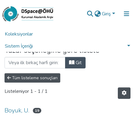
Giriş
Koleksiyonlar
Ana Sayfa
Yazara Göre Listele
Sistem İçeriği
Yazar seçeneğine göre listele
Analiz
Git
Talep/Soru
Tüm listeleme sonuçları
Listeleniyor
1 - 1 / 1
Boyuk, U.
19