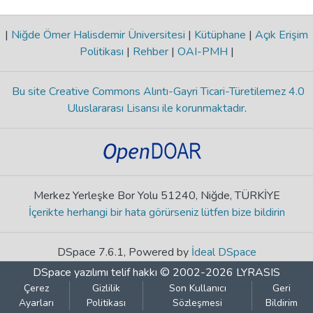
|
Niğde Ömer Halisdemir Üniversitesi
|
Kütüphane
|
Açık Erişim
Politikası
|
Rehber
|
OAI-PMH
|
Bu site Creative Commons Alıntı-Gayri Ticari-Türetilemez 4.0
Uluslararası Lisansı ile korunmaktadır
.
Merkez Yerleşke Bor Yolu 51240, Niğde, TÜRKİYE
İçerikte herhangi bir hata görürseniz lütfen bize bildirin
DSpace 7.6.1, Powered by
İdeal DSpace
DSpace yazılımı
telif hakkı © 2002-2026
LYRASIS
Çerez
Gizlilik
Son Kullanıcı
Geri
Ayarları
Politikası
Sözleşmesi
Bildirim