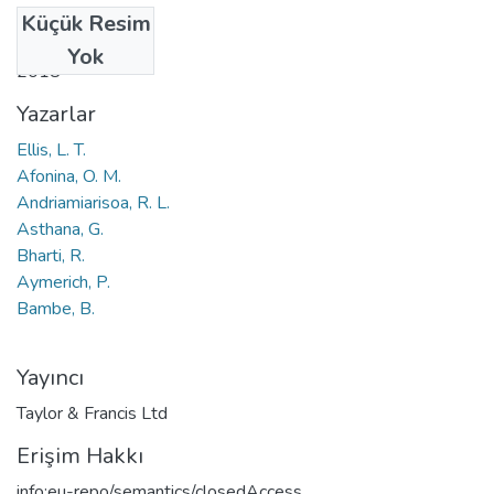
Küçük Resim
Tarih
Yok
2018
Yazarlar
Ellis, L. T.
Afonina, O. M.
Andriamiarisoa, R. L.
Asthana, G.
Bharti, R.
Aymerich, P.
Bambe, B.
Yayıncı
Taylor & Francis Ltd
Erişim Hakkı
info:eu-repo/semantics/closedAccess