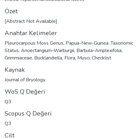
Özet
[Abstract Not Available]
Anahtar Kelimeler
Pleurocarpous Moss Genus
,
Papua-New-Guinea
,
Taxonomic
Status
,
Anoectangium-Warburgii
,
Barbula-Amplexifolia
,
Grimmiaceae
,
Bucklandiella
,
Flora
,
Musci
,
Checklist
Kaynak
Journal of Bryology
WoS Q Değeri
Q3
Scopus Q Değeri
Q3
Cilt