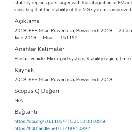
stability regions gets larger with the integration of EVs 
indicating that the stability of the MG system is improve
Açıklama
2019 IEEE Milan PowerTech, PowerTech 2019 -- 23 Ju
June 2019 -- Milan -- 151192
Anahtar Kelimeler
Electric vehicle
,
Micro-grid system
,
Stability region
,
Time 
Kaynak
2019 IEEE Milan PowerTech, PowerTech 2019
Scopus Q Değeri
N/A
Bağlantı
https://doi.org/10.1109/PTC.2019.8810956
https://hdl.handle.net/11480/10992