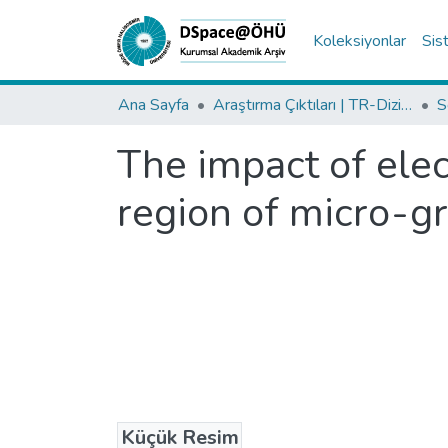
Koleksiyonlar
Sis
Ana Sayfa
Araştırma Çıktıları | TR-Dizin | WoS | Scopus | PubMed
The impact of elec
region of micro-g
Küçük Resim