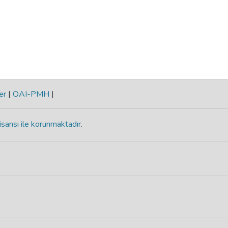
er
|
OAI-PMH
|
isansı ile korunmaktadır
.