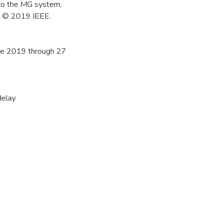
into the MG system,
d. © 2019 IEEE.
ne 2019 through 27
delay