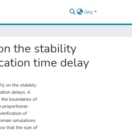
Giriş
n the stability
ation time delay
s) on the stability
ation delays. A
 the boundaries of
in proportional-
erification of
domain simulations
ow that the size of