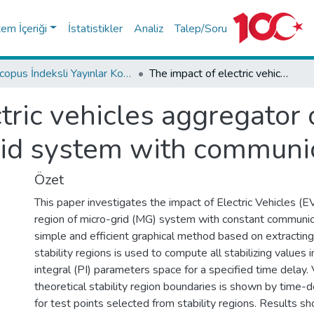
tem İçeriği
İstatistikler
Analiz
Talep/Soru
Scopus İndeksli Yayınlar Koleksiyonu
The impact of electric vehicles aggregator on the stability region of micro-grid system with communication time delay
tric vehicles aggregator o
rid system with communic
Özet
This paper investigates the impact of Electric Vehicles (EV
region of micro-grid (MG) system with constant communic
simple and efficient graphical method based on extracting
stability regions is used to compute all stabilizing values 
integral (PI) parameters space for a specified time delay. V
theoretical stability region boundaries is shown by time-
for test points selected from stability regions. Results sh