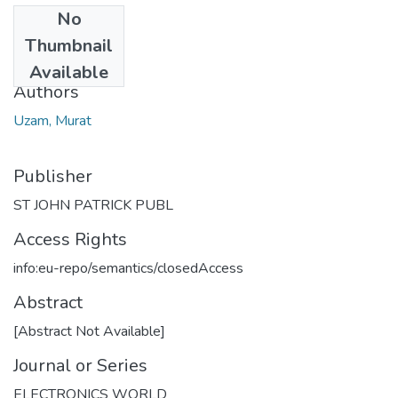
No
Date
Thumbnail
2009
Available
Authors
Uzam, Murat
Publisher
ST JOHN PATRICK PUBL
Access Rights
info:eu-repo/semantics/closedAccess
Abstract
[Abstract Not Available]
Journal or Series
ELECTRONICS WORLD