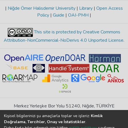
|
Niğde Ömer Halisdemir University
|
Library
|
Open Access
Policy
|
Guide
|
OAI-PMH
|
This site is protected by Creative Commons
Attribution-NonCommercial-NoDerivs 4.0 Unported License
.
Merkez Yerleşke Bor Yolu 51240, Niğde, TÜRKİYE
If you find any errors in content please report us
Kişisel bilgilerinizi şu amaçlarla toplar ve işleriz:
Kimlik
Doğrulama, Tercihler, Onay ve İstatistikler
.
Daha fazla bilgi edinmek için lütfen
gizlilik politikası
sayfamızı