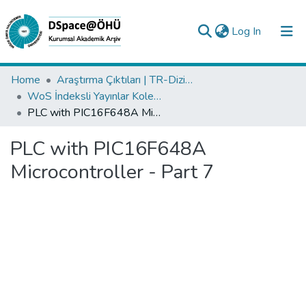
(current)
Log In
Collections
Home
Araştırma Çıktıları | TR-Dizin | WoS | Scopus | PubMed
WoS İndeksli Yayınlar Koleksiyonu
All of DSpace
PLC with PIC16F648A Microcontroller - Part 7
Statistics
PLC with PIC16F648A
Analyze
Microcontroller - Part 7
Request/Question