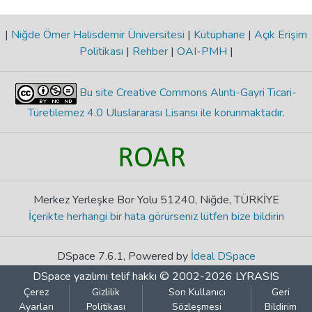
|
Niğde Ömer Halisdemir Üniversitesi
|
Kütüphane
|
Açık Erişim
Politikası
|
Rehber
|
OAI-PMH
|
Bu site Creative Commons Alıntı-Gayri Ticari-
Türetilemez 4.0 Uluslararası Lisansı ile korunmaktadır
.
Merkez Yerleşke Bor Yolu 51240, Niğde, TÜRKİYE
İçerikte herhangi bir hata görürseniz lütfen bize bildirin
DSpace 7.6.1, Powered by
İdeal DSpace
DSpace yazılımı
telif hakkı © 2002-2026
LYRASIS
Çerez
Gizlilik
Son Kullanıcı
Geri
Ayarları
Politikası
Sözleşmesi
Bildirim