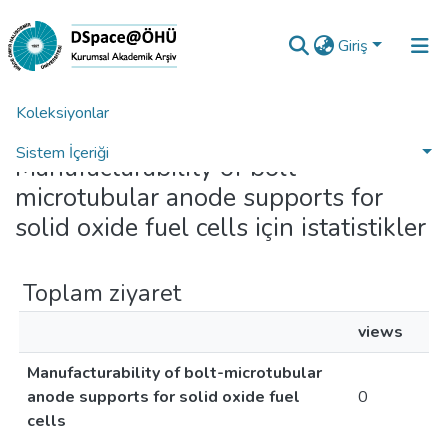
Giriş
Koleksiyonlar
Ana Sayfa
İstatistikler
Sistem İçeriği
Manufacturability of bolt-
microtubular anode supports for
Analiz
solid oxide fuel cells için istatistikler
Talep/Soru
Toplam ziyaret
views
Manufacturability of bolt-microtubular
anode supports for solid oxide fuel
0
cells