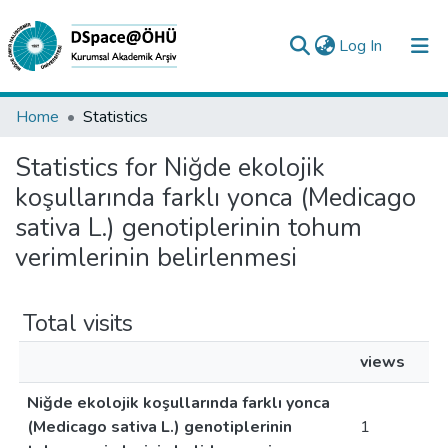
(current)
Log In
Collections
Home
Statistics
All of DSpace
Statistics for Niğde ekolojik
koşullarında farklı yonca (Medicago
Analyze
sativa L.) genotiplerinin tohum
Request/Question
verimlerinin belirlenmesi
Total visits
views
Niğde ekolojik koşullarında farklı yonca
(Medicago sativa L.) genotiplerinin
1