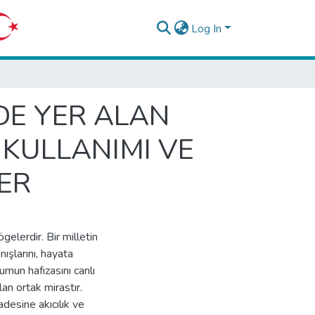
Log In
DE YER ALAN
 KULLANIMI VE
ER
gelerdir. Bir milletin
nışlarını, hayata
umun hafızasını canlı
lan ortak mirastır.
fadesine akıcılık ve