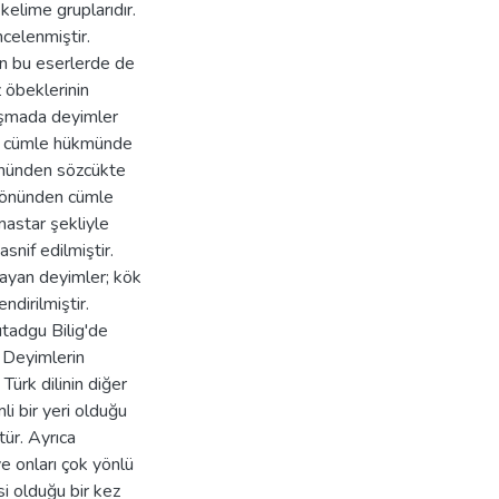
kelime gruplarıdır.
celenmiştir.
in bu eserlerde de
z öbeklerinin
lışmada deyimler
n, cümle hükmünde
önünden sözcükte
 yönünden cümle
mastar şekliyle
asnif edilmiştir.
yan deyimler; kök
ndirilmiştir.
tadgu Bilig'de
. Deyimlerin
Türk dilinin diğer
 bir yeri olduğu
ür. Ayrıca
ve onları çok yönlü
i olduğu bir kez