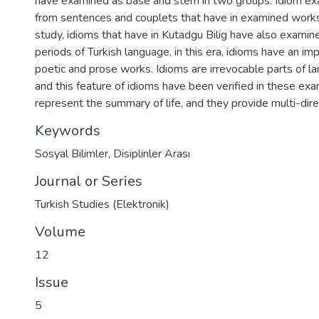
have examined as base and stem in two groups. Idiom ex
from sentences and couplets that have in examined works. I
study, idioms that have in Kutadgu Bilig have also examine
periods of Turkish language, in this era, idioms have an im
poetic and prose works. Idioms are irrevocable parts of l
and this feature of idioms have been verified in these ex
represent the summary of life, and they provide multi-direc
Keywords
Sosyal Bilimler
,
Disiplinler Arası
Journal or Series
Turkish Studies (Elektronik)
Volume
12
Issue
5