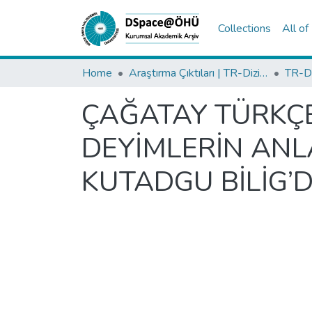
Collections
All o
Home
Araştırma Çıktıları | TR-Dizin | WoS | Scopus | PubMed
ÇAĞATAY TÜRKÇE
DEYİMLERİN ANL
KUTADGU BİLİG’