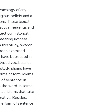
exicology of any
igious beliefs and a
ons. These lexical
ractive meanings and
ect our historical
meaning richness
 this study, sixteen
 been examined.
n have been used in
otyped vocabularies
 study, idioms have
erms of form, idioms
 of sentence; In
 the word. In terms
that: Idioms that take
erative. Besides,
the form of sentence