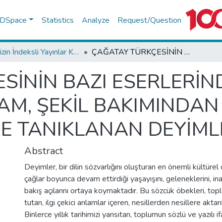
f DSpace
Statistics
Analyze
Request/Question
TR-Dizin İndeksli Yayınlar Koleksiyonu
ÇAĞATAY TÜRKÇESİNİN BAZI ESERLERİNDE YER ALAN DEYİMLERİN ANLAM, ŞEKİL BAKIMINDAN KULLANIMI VE KUTADGU BİLİG’DE TANIKLANAN DEYİMLER
SİNİN BAZI ESERLERİN
AM, ŞEKİL BAKIMINDAN
DE TANIKLANAN DEYİML
Abstract
Deyimler, bir dilin sözvarlığını oluşturan en önemli kültürel ö
çağlar boyunca devam ettirdiği yaşayışını, geleneklerini, ina
bakış açılarını ortaya koymaktadır. Bu sözcük öbekleri, topl
tutan, ilgi çekici anlamlar içeren, nesillerden nesillere aktarı
Binlerce yıllık tarihimizi yansıtan, toplumun sözlü ve yazılı i