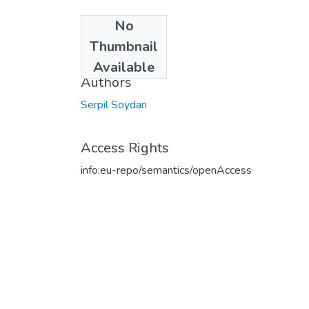
No
Date
Thumbnail
2017
Available
Authors
Serpil Soydan
Access Rights
info:eu-repo/semantics/openAccess