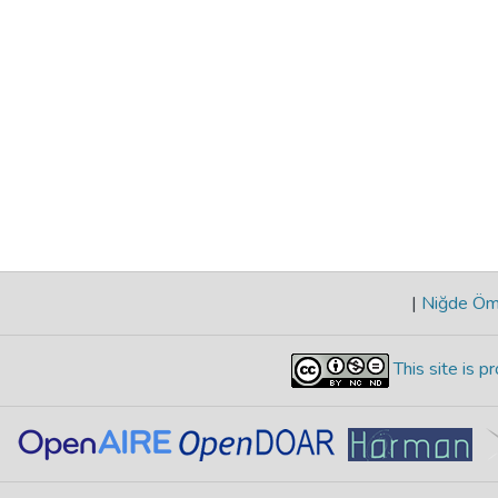
|
Niğde Öme
This site is 