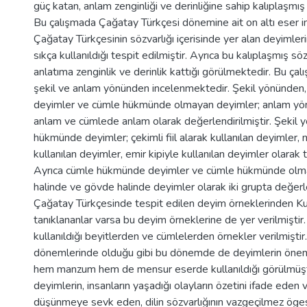
güç katan, anlam zenginliği ve derinliğine sahip kalıplaşmış 
Bu çalışmada Çağatay Türkçesi dönemine ait on altı eser in
Çağatay Türkçesinin sözvarlığı içerisinde yer alan deyimler
sıkça kullanıldığı tespit edilmiştir. Ayrıca bu kalıplaşmış sö
anlatıma zenginlik ve derinlik kattığı görülmektedir. Bu ça
şekil ve anlam yönünden incelenmektedir. Şekil yönünde
deyimler ve cümle hükmünde olmayan deyimler; anlam y
anlam ve cümlede anlam olarak değerlendirilmiştir. Şekil
hükmünde deyimler; çekimli fiil alarak kullanılan deyimler, 
kullanılan deyimler, emir kipiyle kullanılan deyimler olarak t
Ayrıca cümle hükmünde deyimler ve cümle hükmünde olma
halinde ve gövde halinde deyimler olarak iki grupta değerle
Çağatay Türkçesinde tespit edilen deyim örneklerinden Ku
tanıklananlar varsa bu deyim örneklerine de yer verilmiştir
kullanıldığı beyitlerden ve cümlelerden örnekler verilmiştir. 
dönemlerinde olduğu gibi bu dönemde de deyimlerin önemli
hem manzum hem de mensur eserde kullanıldığı görülmüşt
deyimlerin, insanların yaşadığı olayların özetini ifade eden 
düşünmeye sevk eden, dilin sözvarlığının vazgeçilmez öges