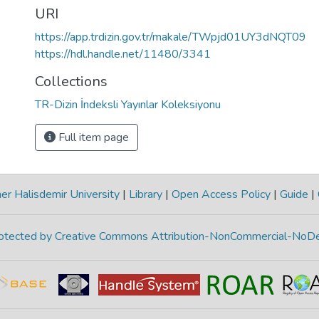
URI
https://app.trdizin.gov.tr/makale/TWpjd01UY3dNQT09
https://hdl.handle.net/11480/3341
Collections
TR-Dizin İndeksli Yayınlar Koleksiyonu
Full item page
r Halisdemir University
|
Library
|
Open Access Policy
|
Guide
|
protected by Creative Commons Attribution-NonCommercial-NoDe