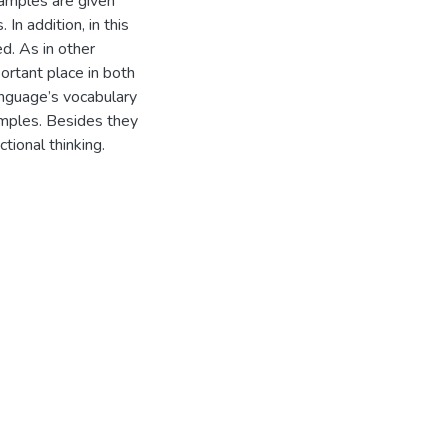
amples are given
n addition, in this
d. As in other
portant place in both
anguage’s vocabulary
amples. Besides they
tional thinking.