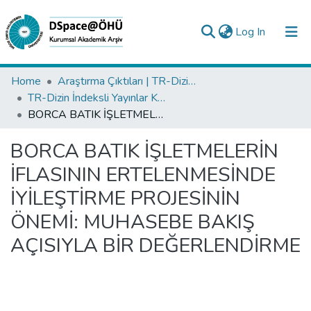
(current)
Log In
Collections
Home
Araştırma Çıktıları | TR-Dizin | WoS | Scopus | PubMed
TR-Dizin İndeksli Yayınlar Koleksiyonu
All of DSpace
BORCA BATIK İŞLETMELERİN İFLASININ ERTELENMESİNDE İYİLEŞTİRME PROJESİNİN ÖNEMİ: MUHASEBE BAKIŞ AÇISIYLA BİR DEĞERLENDİRME
Statistics
BORCA BATIK İŞLETMELERİN
Analyze
İFLASININ ERTELENMESİNDE
Request/Question
İYİLEŞTİRME PROJESİNİN
ÖNEMİ: MUHASEBE BAKIŞ
AÇISIYLA BİR DEĞERLENDİRME