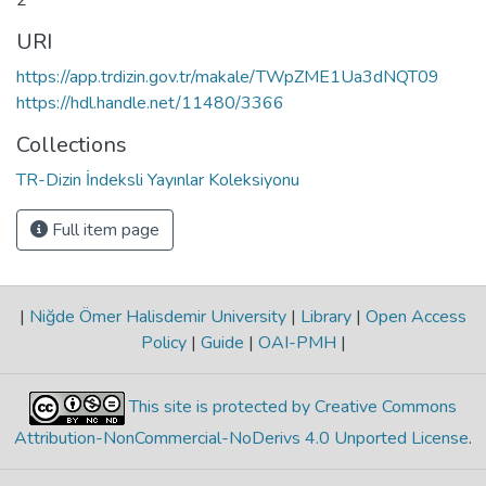
URI
https://app.trdizin.gov.tr/makale/TWpZME1Ua3dNQT09
https://hdl.handle.net/11480/3366
Collections
TR-Dizin İndeksli Yayınlar Koleksiyonu
Full item page
|
Niğde Ömer Halisdemir University
|
Library
|
Open Access
Policy
|
Guide
|
OAI-PMH
|
This site is protected by Creative Commons
Attribution-NonCommercial-NoDerivs 4.0 Unported License
.