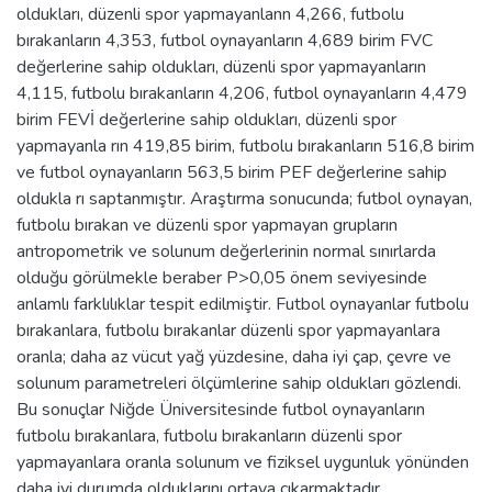
oldukları, düzenli spor yapmayanlann 4,266, futbolu
bırakanların 4,353, futbol oynayanların 4,689 birim FVC
değerlerine sahip oldukları, düzenli spor yapmayanların
4,115, futbolu bırakanların 4,206, futbol oynayanların 4,479
birim FEVİ değerlerine sahip oldukları, düzenli spor
yapmayanla rın 419,85 birim, futbolu bırakanların 516,8 birim
ve futbol oynayanların 563,5 birim PEF değerlerine sahip
oldukla rı saptanmıştır. Araştırma sonucunda; futbol oynayan,
futbolu bırakan ve düzenli spor yapmayan grupların
antropometrik ve solunum değerlerinin normal sınırlarda
olduğu görülmekle beraber P>0,05 önem seviyesinde
anlamlı farklılıklar tespit edilmiştir. Futbol oynayanlar futbolu
bırakanlara, futbolu bırakanlar düzenli spor yapmayanlara
oranla; daha az vücut yağ yüzdesine, daha iyi çap, çevre ve
solunum parametreleri ölçümlerine sahip oldukları gözlendi.
Bu sonuçlar Niğde Üniversitesinde futbol oynayanların
futbolu bırakanlara, futbolu bırakanların düzenli spor
yapmayanlara oranla solunum ve fiziksel uygunluk yönünden
daha iyi durumda olduklarını ortaya çıkarmaktadır.