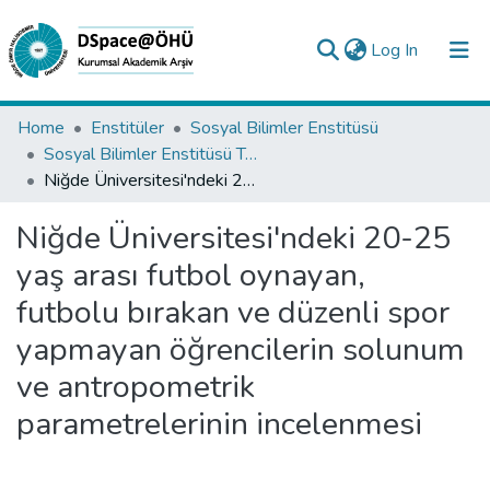
(current)
Log In
Collections
Home
Enstitüler
Sosyal Bilimler Enstitüsü
Sosyal Bilimler Enstitüsü Tez Koleksiyonu
All of DSpace
Niğde Üniversitesi'ndeki 20-25 yaş arası futbol oynayan, futbolu bırakan ve düzenli spor yapmayan öğrencilerin solunum ve antropometrik parametrelerinin incelenmesi
Statistics
Niğde Üniversitesi'ndeki 20-25
Analyze
yaş arası futbol oynayan,
Request/Question
futbolu bırakan ve düzenli spor
yapmayan öğrencilerin solunum
ve antropometrik
parametrelerinin incelenmesi