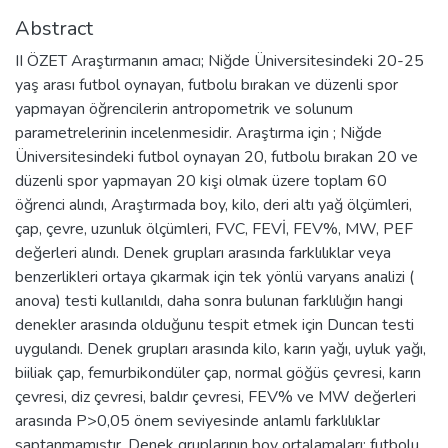
Abstract
II ÖZET Araştırmanın amacı; Niğde Üniversitesindeki 20-25
yaş arası futbol oynayan, futbolu bırakan ve düzenli spor
yapmayan öğrencilerin antropometrik ve solunum
parametrelerinin incelenmesidir. Araştırma için ; Niğde
Üniversitesindeki futbol oynayan 20, futbolu bırakan 20 ve
düzenli spor yapmayan 20 kişi olmak üzere toplam 60
öğrenci alındı, Araştırmada boy, kilo, deri altı yağ ölçümleri,
çap, çevre, uzunluk ölçümleri, FVC, FEVİ, FEV%, MW, PEF
değerleri alındı. Denek grupları arasında farklılıklar veya
benzerlikleri ortaya çıkarmak için tek yönlü varyans analizi (
anova) testi kullanıldı, daha sonra bulunan farklılığın hangi
denekler arasında olduğunu tespit etmek için Duncan testi
uygulandı. Denek grupları arasında kilo, karın yağı, uyluk yağı,
biiliak çap, femurbikondüler çap, normal göğüs çevresi, karın
çevresi, diz çevresi, baldır çevresi, FEV% ve MW değerleri
arasında P>0,05 önem seviyesinde anlamlı farklılıklar
saptanmamıştır. Denek gruplarının boy ortalamaları; futbolu