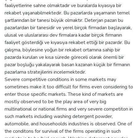
faaliyetlerine sahne olmaktadır ve buralarda kıyasıya bir
rekabet yaşanabilmektedir. Bu pazarlarda yaşamanın temel
şartlarından bir tanesi büyük olmaktır. Deterjan pazarı bu
pazarlardan bir tanesidir ve yerel birçok firmadan başlayarak,
ulusal ve uluslararası dev firmalara kadar birçok firmanın
faaliyet gösterdiği ve kıyasıya rekabet ettiği bir pazardır. Bu
çalışma, böylesine yoğun bir rekabet ortamına sahip bir
pazarda kurulan ve kısa sürede göreceli olarak önemli bir
pazar boşluğu yakalayarak basan kazanan küçük bir firmanın
pazarlama stratejilerini incelemektedir.
Severe competitive conditions in some markets may
sometimes make it too difficult for firms even considering to
enter those specific markets. These kind of markets are
mostly observed to be the play area of very big
multinational or national firms and very severe competiton in
such markets including washing detergent powder,
automobile, and househoolds industries is observed. One of
the conditons for survival of the firms operating in such