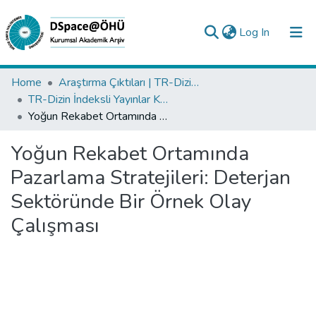
(current)
Log In
Collections
Home
Araştırma Çıktıları | TR-Dizin | WoS | Scopus | PubMed
TR-Dizin İndeksli Yayınlar Koleksiyonu
All of DSpace
Yoğun Rekabet Ortamında Pazarlama Stratejileri: Deterjan Sektöründe Bir Örnek Olay Çalışması
Statistics
Yoğun Rekabet Ortamında
Analyze
Pazarlama Stratejileri: Deterjan
Request/Question
Sektöründe Bir Örnek Olay
Çalışması