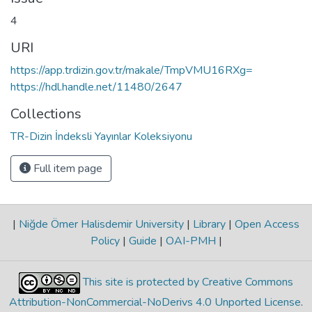
4
URI
https://app.trdizin.gov.tr/makale/TmpVMU16RXg=
https://hdl.handle.net/11480/2647
Collections
TR-Dizin İndeksli Yayınlar Koleksiyonu
Full item page
|
Niğde Ömer Halisdemir University
|
Library
|
Open Access
Policy
|
Guide
|
OAI-PMH
|
This site is protected by Creative Commons
Attribution-NonCommercial-NoDerivs 4.0 Unported License
.