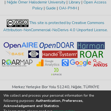
|
Niğde Ömer Halisdemir University
|
Library
|
Open Access
Policy
|
Guide
|
OAI-PMH
|
This site is protected by Creative Commons
Attribution-NonCommercial-NoDerivs 4.0 Unported License
.
Merkez Yerleşke Bor Yolu 51240, Niğde, TÜRKİYE
If you find any errors in content please report us
We collect and process your personal information for the
following purposes:
Authentication, Preferences,
Acknowledgement and Statistics
.
DSpace 7.6.1, Powered by
İdeal DSpace