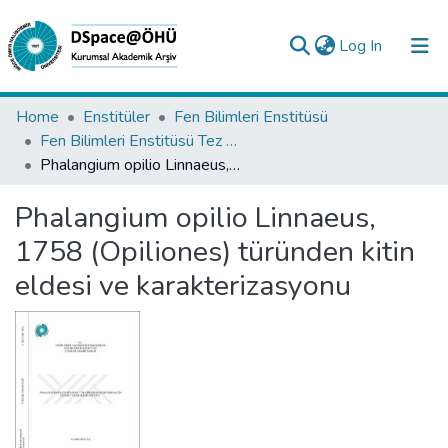
(current)
Log In
Collections
Home
Enstitüler
Fen Bilimleri Enstitüsü
Fen Bilimleri Enstitüsü Tez Koleksiyonu
All of DSpace
Phalangium opilio Linnaeus, 1758 (Opiliones) türünden kitin eldesi ve karakterizasyonu
Statistics
Phalangium opilio Linnaeus,
Analyze
1758 (Opiliones) türünden kitin
Request/Question
eldesi ve karakterizasyonu