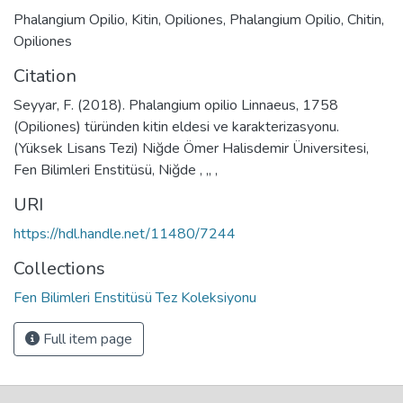
Phalangium Opilio
,
Kitin
,
Opiliones
,
Phalangium Opilio
,
Chitin
,
Opiliones
Citation
Seyyar, F. (2018). Phalangium opilio Linnaeus, 1758
(Opiliones) türünden kitin eldesi ve karakterizasyonu.
(Yüksek Lisans Tezi) Niğde Ömer Halisdemir Üniversitesi,
Fen Bilimleri Enstitüsü, Niğde , ,, ,
URI
https://hdl.handle.net/11480/7244
Collections
Fen Bilimleri Enstitüsü Tez Koleksiyonu
Full item page