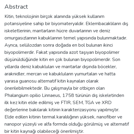
Abstract
Kitin, teknolojinin birçok alanında yüksek kullanım
potansiyeline sahip bir biyomateryaldir. Eklembacaklıların dış
iskeletlerinin, mantarların hücre duvarlarının ve deniz
omurgasızlarının kabuklarının temel yapısında bulunmaktadır.
Ayrıca, selülozdan sonra doğada en bol bulunan ikinci
biyopolimerdir. Fakat yapısında azot taşıyan biyopolimer
düşünüldüğünde kitin en çok bulunan biyopolimerdir. Son
yıllarda deniz kabukluları ve mantarlar dışında böcekler,
araknidler, mercan ve kabukluların yumurtaları ve hatta
yarasa guanosu alternatif kitin kaynaları olarak
önerilebilmektedir. Bu çalışmayla bir otbiçen olan
Phalangium opilio Linnaeus, 1758 türünün dış iskeletinden
ilk kez kitin elde edilmiş ve FTIR, SEM, TGA ve XRD
değerlerine bakılarak kitinin karakterizasyonu yapılmıştır.
Elde edilen kitinin termal karalılığının yüksek, nanofiber ve
nanopor yüzeyli ve alfa formda olduğu görülmüş ve alternatif
bir kitin kaynağı olabileceği önerilmiştir.