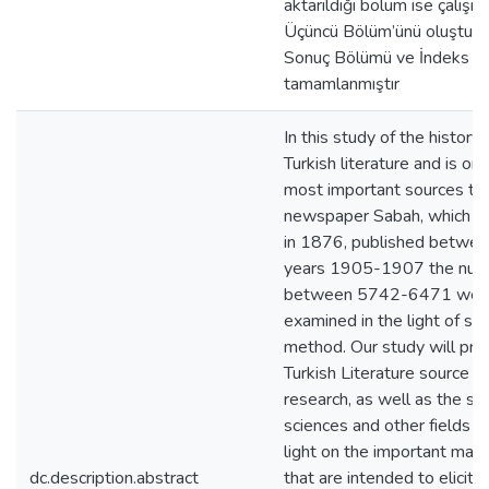
aktarıldığı bölüm ise çalışm
Üçüncü Bölüm’ünü oluşturm
Sonuç Bölümü ve İndeks ile
tamamlanmıştır
In this study of the history 
Turkish literature and is on
most important sources th
newspaper Sabah, which l
in 1876, published betwee
years 1905-1907 the num
between 5742-6471 wer
examined in the light of scie
method. Our study will prim
Turkish Literature source fo
research, as well as the soc
sciences and other fields t
light on the important mate
dc.description.abstract
that are intended to elicit. 