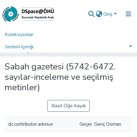
Giriş
Koleksiyonlar
Ana Sayfa
Enstitüler
Sosyal Bilimler Enstitüsü
Sosyal Bilimler Enstitüsü Tez Koleksiyonu
Sistem İçeriği
Sabah gazetesi (5742-6472. sayılar-inceleme ve seçilmiş metinler)
İstatistikler
Sabah gazetesi (5742-6472.
Analiz
sayılar-inceleme ve seçilmiş
Talep/Soru
metinler)
Basit Öğe Kaydı
dc.contributor.advisor
Geçer, Genç Osman