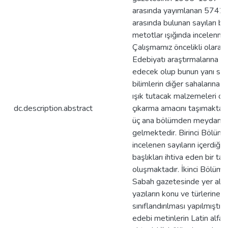
arasında yayımlanan 574
arasında bulunan sayıları bi
metotlar ışığında incelenmiş
Çalışmamız öncelikli olarak
Edebiyatı araştırmalarına k
edecek olup bunun yanı sır
bilimlerin diğer sahalarına 
ışık tutacak malzemeleri or
dc.description.abstract
çıkarma amacını taşımaktadı
üç ana bölümden meydana
gelmektedir. Birinci Bölüm
incelenen sayıların içerdiği 
başlıkları ihtiva eden bir ta
oluşmaktadır. İkinci Bölüm’
Sabah gazetesinde yer ala
yazıların konu ve türlerine 
sınıflandırılması yapılmıştır.
edebi metinlerin Latin alfa