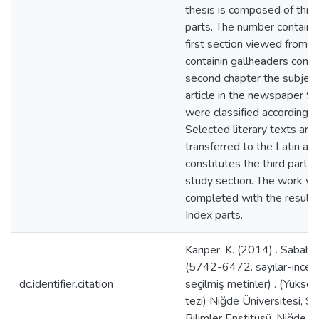
thesis is composed of thre
parts. The number containe
first section viewed from a
containin gallheaders consis
second chapter the subject
article in the newspaper S
were classified according t
Selected literary texts are
transferred to the Latin al
constitutes the third part o
study section. The work w
completed with the results
Index parts.
Kariper, K. (2014) . Sabah 
(5742-6472. sayılar-incel
dc.identifier.citation
seçilmiş metinler) . (Yüksek
tezi) Niğde Üniversitesi, S
Bilimler Enstitüsü, Niğde