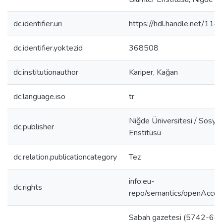
dc.identifier.uri
https://hdl.handle.net/11
dc.identifier.yoktezid
368508
dc.institutionauthor
Kariper, Kağan
dc.language.iso
tr
Niğde Üniversitesi / Sosyal
dc.publisher
Enstitüsü
dc.relation.publicationcategory
Tez
info:eu-
dc.rights
repo/semantics/openAcce
Sabah gazetesi (5742-64