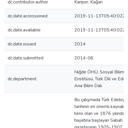
dc.contributor.author
Kariper, Kağan
dc.date.accessioned
2019-11-13T05:40:02Z
dc.date.available
2019-11-13T05:40:02Z
dc.date.issued
2014
dc.date.submitted
2014-06
Niğde ÖHÜ, Sosyal Bilimle
dc.department
Enstitüsü, Türk Dili ve Edeb
Ana Bilim Dalı
Bu çalışmada Türk Edebiyat
tarihinin en önemli kaynakla
birisi olan ve 1876 yılında 
hayatına başlayan Sabah
gazetesinin 1905-1907 yıll