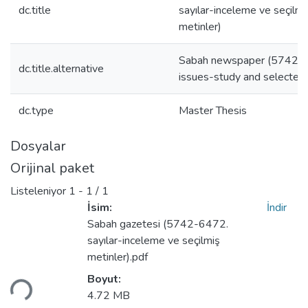
dc.title
sayılar-inceleme ve seçilmi
metinler)
Sabah newspaper (5742-
dc.title.alternative
issues-study and selected 
dc.type
Master Thesis
Dosyalar
Orijinal paket
Listeleniyor
1 - 1 / 1
İsim:
İndir
Sabah gazetesi (5742-6472.
sayılar-inceleme ve seçilmiş
metinler).pdf
niyor...
Boyut:
4.72 MB