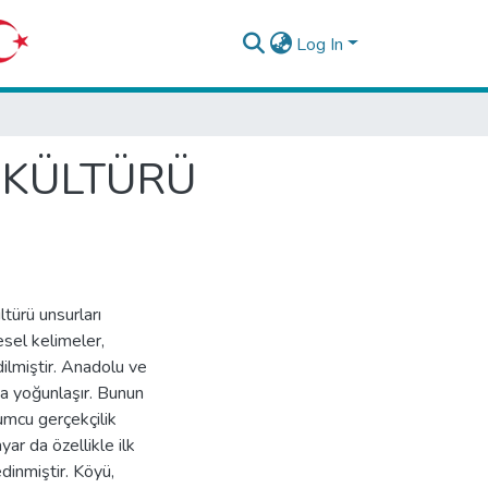
Log In
 KÜLTÜRÜ
türü unsurları
esel kelimeler,
dilmiştir. Anadolu ve
 yoğunlaşır. Bunun
mcu gerçekçilik
ar da özellikle ilk
edinmiştir. Köyü,