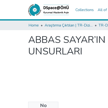
Collections
All o
Home
Araştırma Çıktıları | TR-Dizin | WoS | Scopus | PubMed
ABBAS SAYAR’I
UNSURLARI
No