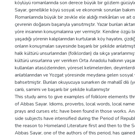
köylüyü romanlarında son derece büyük bir gözlem gücüyl
Sayar, genellikle köyü sosyal ve ekonomik sorunları bakımı
Romanlarında büyük bir zevkle ele aldığı mekânları ve ait 
çevrenin doğasını başarıyla yansıtmıştır. Yazar bunları aktar
yöre insanının konuşmalarına yer vermiştir. Kendine özgü bir
yaşadığı yörenin kalıplarından kurtularak köy hayatını, çizdiği
onların konuşmaları sayesinde başarılı bir şekilde anlatmış
halk kültürü unsurlarından (folklordan) da sıkça yararlanmışt
kültürü unsurlarına yer verirken Orta Anadolu halkının yaş
kullanılan atasözlerinden, yöresel kelimelerden, deyimlerd
anlatılarından ve Yozgat yöresinde meydana gelen sosyal v
bahsetmiştir. Bunları okuyucuya sunarken de mahallî dili (yö
canlı, samimi ve başarılı bir şekilde kullanmıştır
This study aims to give examples of folklore elements th
of Abbas Sayar. Idioms, proverbs, local words, local name
prays and curses etc. have been found in those works. An
side subjects have intensified during the Period of Republ
the reason to Homeland Literature first and then to the So
Abbas Sayar, one of the authors of this period, has gaine