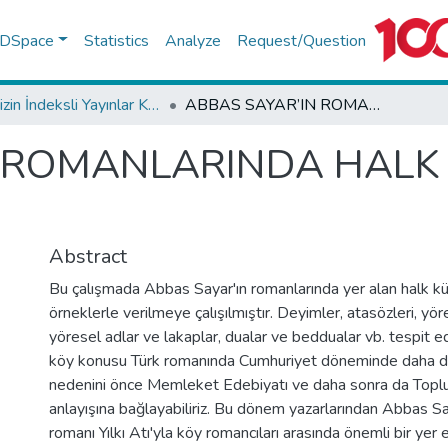
f DSpace
Statistics
Analyze
Request/Question
TR-Dizin İndeksli Yayınlar Koleksiyonu
ABBAS SAYAR’IN ROMANLARINDA HALK KÜLTÜRÜ UNSURLARI
N ROMANLARINDA HALK
Abstract
Bu çalışmada Abbas Sayar'ın romanlarında yer alan halk kül
örneklerle verilmeye çalışılmıştır. Deyimler, atasözleri, yör
yöresel adlar ve lakaplar, dualar ve beddualar vb. tespit e
köy konusu Türk romanında Cumhuriyet döneminde daha da
nedenini önce Memleket Edebiyatı ve daha sonra da Toplu
anlayışına bağlayabiliriz. Bu dönem yazarlarından Abbas Say
romanı Yılkı Atı'yla köy romancıları arasında önemli bir yer 