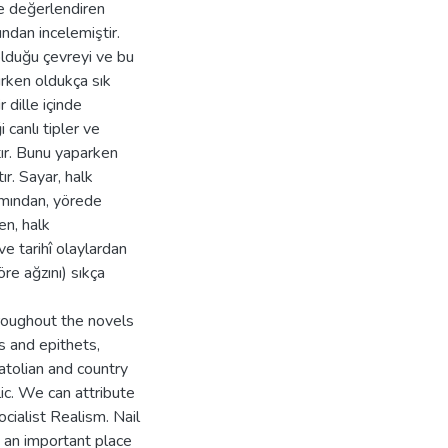
e değerlendiren
ndan incelemiştir.
olduğu çevreyi ve bu
ırken oldukça sık
 dille içinde
 canlı tipler ve
tır. Bunu yaparken
ır. Sayar, halk
amından, yörede
en, halk
e tarihî olaylardan
re ağzını) sıkça
roughout the novels
s and epithets,
atolian and country
ic. We can attribute
cialist Realism. Nail
d an important place