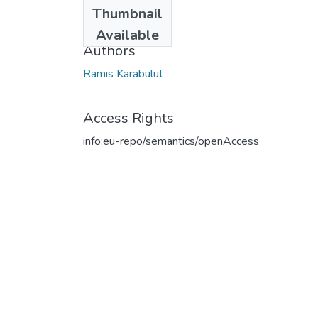
Date
Thumbnail
2017
Available
Authors
Ramis Karabulut
Access Rights
info:eu-repo/semantics/openAccess