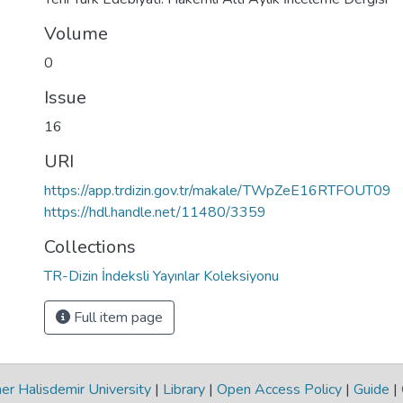
Volume
0
Issue
16
URI
https://app.trdizin.gov.tr/makale/TWpZeE16RTFOUT09
https://hdl.handle.net/11480/3359
Collections
TR-Dizin İndeksli Yayınlar Koleksiyonu
Full item page
r Halisdemir University
|
Library
|
Open Access Policy
|
Guide
|