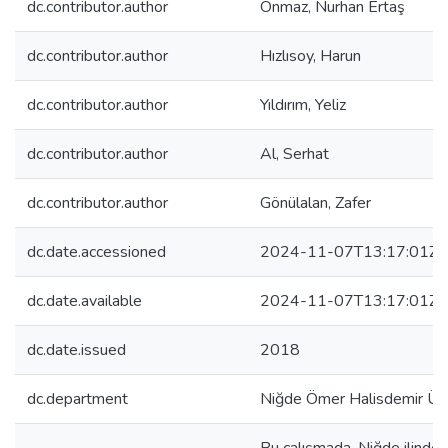
dc.contributor.author
Onmaz, Nurhan Ertaş
dc.contributor.author
Hızlısoy, Harun
dc.contributor.author
Yıldırım, Yeliz
dc.contributor.author
Al, Serhat
dc.contributor.author
Gönülalan, Zafer
dc.date.accessioned
2024-11-07T13:17:01Z
dc.date.available
2024-11-07T13:17:01Z
dc.date.issued
2018
dc.department
Niğde Ömer Halisdemir Üni