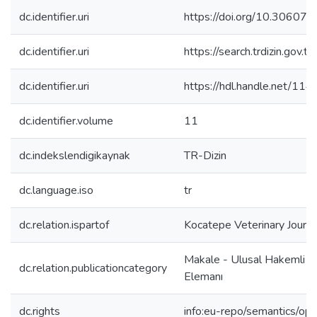
dc.identifier.uri
https://doi.org/10.30607/
dc.identifier.uri
https://search.trdizin.gov.
dc.identifier.uri
https://hdl.handle.net/1
dc.identifier.volume
11
dc.indekslendigikaynak
TR-Dizin
dc.language.iso
tr
dc.relation.ispartof
Kocatepe Veterinary Journa
Makale - Ulusal Hakemli D
dc.relation.publicationcategory
Elemanı
dc.rights
info:eu-repo/semantics/op