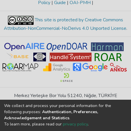
Policy
|
Guide
|
OAI-PMH
|
This site is protected by Creative Commons
Attribution-NonCommercial-NoDerivs 4.0 Unported License
.
Merkez Yerleşke Bor Yolu 51240, Niğde, TÜRKİYE
If you find any errors in content please report us
We collect and process your personal information for the
following purposes:
Authentication, Preferences,
Acknowledgement and Statistics
.
DSpace 7.6.1, Powered by
İdeal DSpace
To learn more, please read our
privacy policy
.
DSpace software
copyright © 2002-2026
LYRASIS