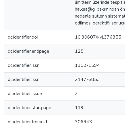
limitlerin üzerinde tespit e
halksağlığı bakımından öne
nedenle sütlerin sistematik
edilmesi gerektiği sonucuna 
dc.identifier.doi
10.30607/kvj.376355
dc.identifier.endpage
125
dc.identifier.issn
1308-1594
dc.identifier.issn
2147-6853
dc.identifier.issue
2
dc.identifier.startpage
119
dc.identifier.trdizinid
306943