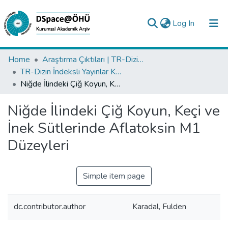
(current)
Log In
Collections
Home
Araştırma Çıktıları | TR-Dizin | WoS | Scopus | PubMed
TR-Dizin İndeksli Yayınlar Koleksiyonu
All of DSpace
Niğde İlindeki Çiğ Koyun, Keçi ve İnek Sütlerinde Aflatoksin M1 Düzeyleri
Statistics
Niğde İlindeki Çiğ Koyun, Keçi ve
Analyze
İnek Sütlerinde Aflatoksin M1
Request/Question
Düzeyleri
Simple item page
dc.contributor.author
Karadal, Fulden