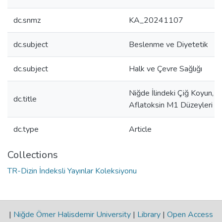
dc.snmz
KA_20241107
dc.subject
Beslenme ve Diyetetik
dc.subject
Halk ve Çevre Sağlığı
Niğde İlindeki Çiğ Koyun, K
dc.title
Aflatoksin M1 Düzeyleri
dc.type
Article
Collections
TR-Dizin İndeksli Yayınlar Koleksiyonu
|
Niğde Ömer Halisdemir University
|
Library
|
Open Access