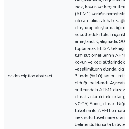
Bu çalışmada, Niğde ilinde 
inek, koyun ve keçi sütleri
(AFM1) varlığınınaraştırılm
dikkate alınarak halk sağlı
oluşturup oluşturmadığının 
vesütlerdeki toksin içerikler
amaçlandı. Çalışmada, 90 çi
toplanarak ELISA tekniği ile
tüm süt örneklerinin AFM1 
koyun ve keçi sütlerindeki
yasallimitlerin altında, çiğ i
dc.description.abstract
3'ünde (%10) ise bu limitle
olduğu belirlendi. Ayrıcafark
sütlerindeki AFM1 düzeyleri
olarak anlamlı farklılıklar g
<0.05).Sonuç olarak, Niğde
tüketimi ile AFM1’e maruz 
inek sütü tüketimine oranl
belirlendi. Bununla birlikte 