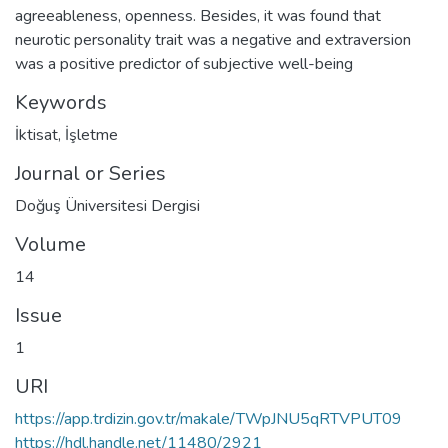
agreeableness, openness. Besides, it was found that
neurotic personality trait was a negative and extraversion
was a positive predictor of subjective well-being
Keywords
İktisat
,
İşletme
Journal or Series
Doğuş Üniversitesi Dergisi
Volume
14
Issue
1
URI
https://app.trdizin.gov.tr/makale/TWpJNU5qRTVPUT09
https://hdl.handle.net/11480/2921