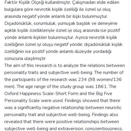
Faktör Kişilik Ölçeği kullanılmıştır. Çalışmadan elde edilen
bulgulara göre nevrotik kişilik özelliği ile öznel iyi oluş
arasında negatif yönde anlamlı bir ilişki bulunmuştur.
Dışadönüklük, sorumluluk, yumuşak başlılık ve deneyime
açıklık kişilik özellikleriyle öznel iyi oluş arasında ise pozitif
yönde anlamlı ilişkiler bulunmuştur. Ayrıca nevrotik kişilik
özelliğinin öznel iyi oluşu negatif yönde; dışadönüklük kişilik
özelliğinin ise pozitif yönde anlamlı düzeyde yordadığı
sonucuna ulaşılmıştır
The aim of this research is to analyze the relations between
personality traits and subjective well-being. The number of
the participants of the research was 234 (98 women/136
men). The age range of the study group was 1861. The
Oxford Happiness Scale-Short Form and the Big Five
Personality Scale were used. Findings showed that there
was a significantly negative relationship between neurotic
personality trait and subjective well-being. Findings also
revealed that there were positive relationships between
subjective well-being and extraversion, conscientiousness,