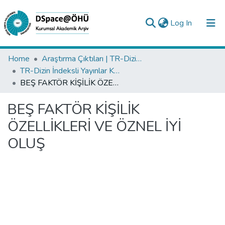
(current)
Log In
Collections
Home
Araştırma Çıktıları | TR-Dizin | WoS | Scopus | PubMed
TR-Dizin İndeksli Yayınlar Koleksiyonu
All of DSpace
BEŞ FAKTÖR KİŞİLİK ÖZELLİKLERİ VE ÖZNEL İYİ OLUŞ
Statistics
BEŞ FAKTÖR KİŞİLİK
Analyze
ÖZELLİKLERİ VE ÖZNEL İYİ
Request/Question
OLUŞ