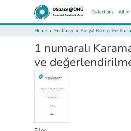
Collections
All o
Home
Enstitüler
Sosyal Bilimler Enstitüsü
1 numaralı Karama
ve değerlendirilme
Files