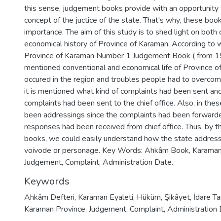
this sense, judgement books provide with an opportunity 
concept of the juctice of the state. That's why, these boo
importance. The aim of this study is to shed light on both
economical history of Province of Karaman. According to w
Province of Karaman Number 1 Judgement Book ( from 15
mentioned conventional and economical life of Province o
occured in the region and troubles people had to overcome.
it is mentioned what kind of complaints had been sent a
complaints had been sent to the chief office. Also, in the
been addressings since the complaints had been forwarded
responses had been received from chief office. Thus, by t
books, we could easily understand how the state addresses
voivode or personage. Key Words: Ahkâm Book, Karaman
Judgement, Complaint, Administration Date.
Keywords
Ahkâm Defteri
,
Karaman Eyaleti
,
Hüküm
,
Şikâyet
,
İdare Tar
Karaman Province
,
Judgement
,
Complaint
,
Administration