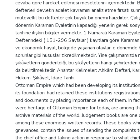
cevaba göre hareket edilmesi meselelerini içermektedir.
defterleri devletin adalet kavramını analiz etme fırsatı su
mütevellit bu defterler çok büyük bir önemi haizdirler. Çal
dönemin Karaman Eyaletinin kapsadığı yerlerin gerek sos
tarihine ilişkin bilgiler vermektir. 1 Numaralı Karaman Eya
Defterindeki ( 151-296 Sayfalar ) kayıtlara göre Karaman
ve ekonomik hayat, bölgede yaşanan olaylar, o dönemde h
sorunlar gibi hususlar zikredilmektedir. Yine çalışmamızda
şikâyetlerin gönderildiği, bu şikâyetlerin hangi şehirlerden 
da belirtilmektedir. Anahtar Kelimeler: Ahkâm Defteri, Ka
Hüküm, Şikâyet, İdare Tarihi.
Ottoman Empire which had been developing its institution
its foundation, had retained these institutions registrati
and documents by placing importance each of them. In fact
were heritage of Ottoman Empire for today, are among t
archive materials of the world. Judgement books are one 
among these enormous written records. These books whi
grievances, contain the issues of sending the complaints 
the chief office and taking action in response to what chief 