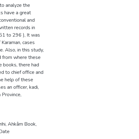
to analyze the
ks have a great
 conventional and
ritten records in
1 to 296 ), It was
f Karaman, cases
 Also, in this study,
nd from where these
se books, there had
 to chief office and
he help of these
 an officer, kadi,
 Province,
ihi
,
Ahkâm Book
,
 Date