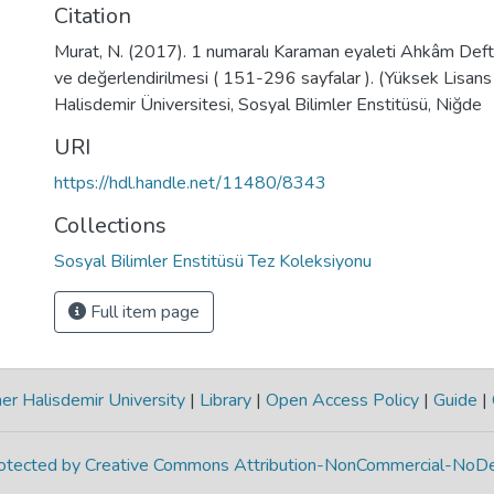
Citation
Murat, N. (2017). 1 numaralı Karaman eyaleti Ahkâm Defte
ve değerlendirilmesi ( 151-296 sayfalar ). (Yüksek Lisan
Halisdemir Üniversitesi, Sosyal Bilimler Enstitüsü, Niğde
URI
https://hdl.handle.net/11480/8343
Collections
Sosyal Bilimler Enstitüsü Tez Koleksiyonu
Full item page
r Halisdemir University
|
Library
|
Open Access Policy
|
Guide
|
protected by Creative Commons Attribution-NonCommercial-NoDe