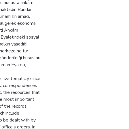
 Bu hususta ahkâm
nmaktadır. Bundan
ışmamızın amacı,
yal gerek ekonomik
leti Ahkâm
 Eyaletindeki sosyal
alkın yaşadığı
 merkeze ne tür
gönderildiği hususları
raman Eyaleti,
s systematicly since
ons, correspondences
, the resources that
he most important
of the records
ch include
to be dealt with by
office's orders. In