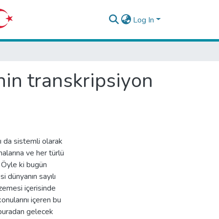
Log In
in transkripsiyon
ı da sistemli olarak
malarına ve her türlü
 Öyle ki bugün
i dünyanın sayılı
lzemesi içerisinde
konularını içeren bu
 buradan gelecek