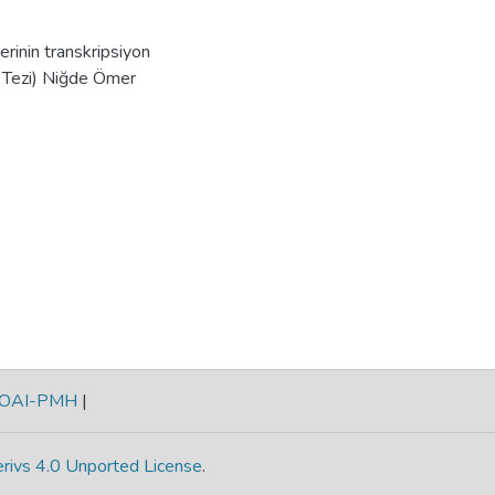
rinin transkripsiyon
s Tezi) Niğde Ömer
OAI-PMH
|
rivs 4.0 Unported License
.