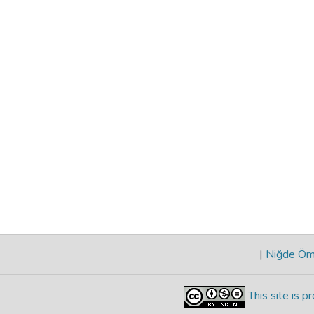
|
Niğde Öme
This site is 