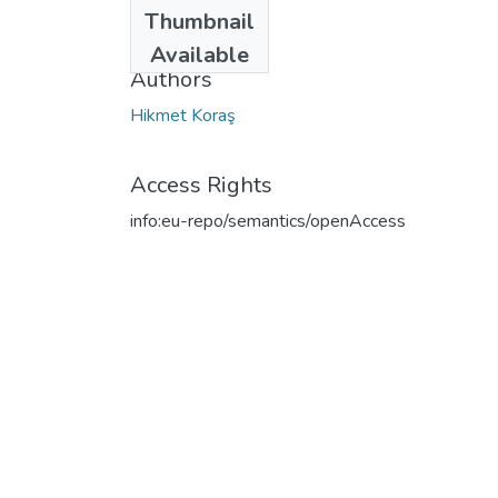
Date
Thumbnail
2008
Available
Authors
Hikmet Koraş
Access Rights
info:eu-repo/semantics/openAccess