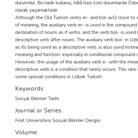
durumdur. Bu nadir kullanış, hâlâ bazı özel durumlarda Özb
olarak yaşamaktadır.
Although the Old Turkish verbs er- and bol-avQ close to 
of meaning, the auxiliary verb er- is used in the compound
declination of nouns as if verbs, and the verb bol- is used 
descriptive verb after nouns. The auxiliary verb bol- in Uz
as its being used as a descriptive verb, is also used instea
meaning and function; especially in conditional compound d
However, the usage of the auxiliary verb e- with the mean
descriptive verb is a condition that rarely occurs. This rare 
some special conditions in Uzbek Turkish.
Keywords
Sosyal Bilimler Tarihi
Journal or Series
Fırat Üniversitesi Sosyal Bilimler Dergisi
Volume