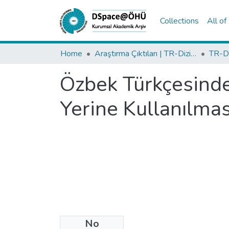
Collections
All o
Home
Araştırma Çıktıları | TR-Dizin | WoS | Scopus | PubMed
Özbek Türkçesinde e
Yerine Kullanılmas
No