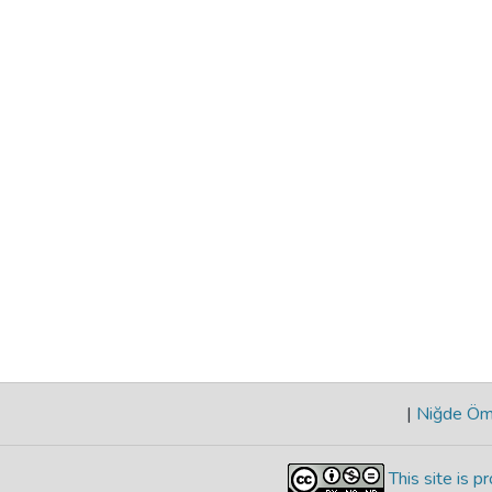
|
Niğde Öme
This site is 