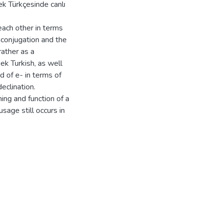
ek Türkçesinde canlı
each other in terms
 conjugation and the
rather as a
bek Turkish, as well
d of e- in terms of
eclination.
ing and function of a
usage still occurs in