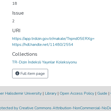
18
Issue
2
URI
https://app.trdizin.gov.tr/makale/Tnpnd05ERXg=
https://hdl.handle.net/11480/2554
Collections
TR-Dizin İndeksli Yayınlar Koleksiyonu
Full item page
r Halisdemir University
|
Library
|
Open Access Policy
|
Guide
|
protected by Creative Commons Attribution-NonCommercial-NoDe