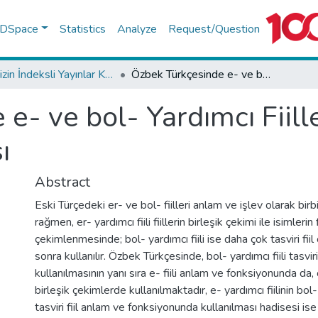
f DSpace
Statistics
Analyze
Request/Question
TR-Dizin İndeksli Yayınlar Koleksiyonu
Özbek Türkçesinde e- ve bol- Yardımcı Fiillerinin Birbirinin Yerine Kullanılması
- ve bol- Yardımcı Fiille
ı
Abstract
Eski Türçedeki er- ve bol- fiilleri anlam ve işlev olarak bir
rağmen, er- yardımcı fiili fiillerin birleşik çekimi ile isimlerin f
çekimlenmesinde; bol- yardımcı fiili ise daha çok tasviri fiil
sonra kullanılır. Özbek Türkçesinde, bol- yardımcı fiili tasviri 
kullanılmasının yanı sıra e- fiili anlam ve fonksiyonunda da, ö
birleşik çekimlerde kullanılmaktadır, e- yardımcı fiilinin bol- y
tasviri fiil anlam ve fonksiyonunda kullanılması hadisesi ise