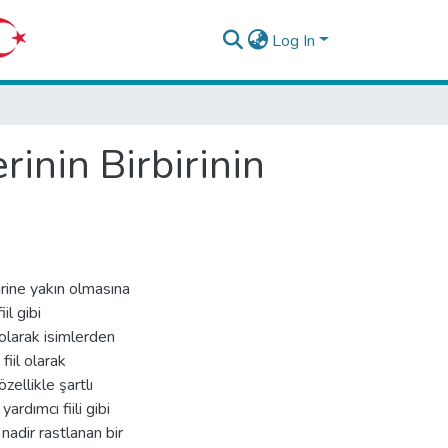
Log In
rinin Birbirinin
birine yakın olmasına
iil gibi
 olarak isimlerden
fiil olarak
zellikle şartlı
ardımcı fiili gibi
 nadir rastlanan bir