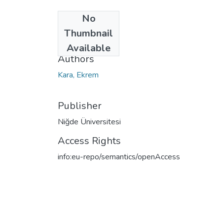
No
Date
Thumbnail
2010
Available
Authors
Kara, Ekrem
Publisher
Niğde Üniversitesi
Access Rights
info:eu-repo/semantics/openAccess