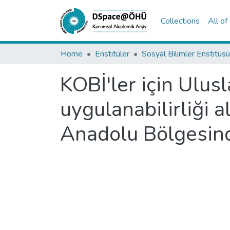
Collections
All o
Home
Enstitüler
Sosyal Bilimler Enstitüsü
KOBİ'ler için Ulus
uygulanabilirliği 
Anadolu Bölgesind