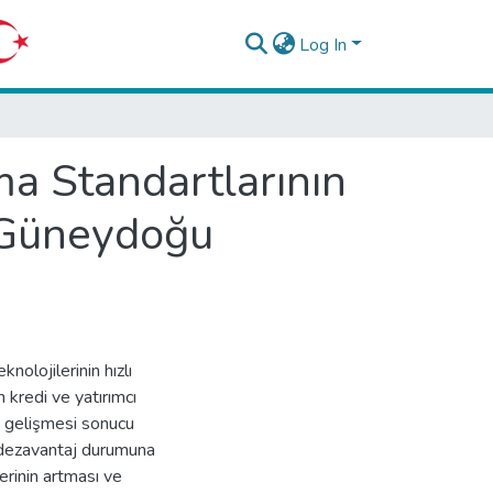
Log In
ma Standartlarının
k Güneydoğu
olojilerinin hızlı
 kredi ve yatırımcı
lı gelişmesi sonucu
, dezavantaj durumuna
erinin artması ve