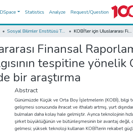
f DSpace
Statistics
Analyze
Request/Question
Sosyal Bilimler Enstitüsü Tez Koleksiyonu
KOBİ'ler için Uluslararası Finansal Raporlama Standartlarının uygulanabilirliği algısının tespitine yönelik Güneydoğu Anadolu Bölgesinde bir araştırma
lararası Finansal Raporla
algısının tespitine yöneli
e bir araştırma
Abstract
Günümüzde Küçük ve Orta Boy İşletmelerin (KOBİ), bilgi tekn
gelişmesi sonucunda ihracat ve ithalatı artmış, yurt dışından
bulmaları daha kolay hale gelmiştir. Ayrıca teknolojinin hız
şirket büyüklüğünün ve bütünleşmesinin bir avantaj değil
gelmesi; yüksek teknoloji kullanan KOBİ'lerin rekabet güçl