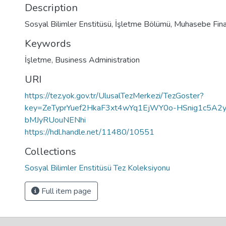
Description
Sosyal Bilimler Enstitüsü, İşletme Bölümü, Muhasebe Fin
Keywords
İşletme
,
Business Administration
URI
https://tez.yok.gov.tr/UlusalTezMerkezi/TezGoster?
key=ZeTyprYuef2HkaF3xt4wYq1EjWY0o-HSnig1c5A2
bMJyRUouNENhi
https://hdl.handle.net/11480/10551
Collections
Sosyal Bilimler Enstitüsü Tez Koleksiyonu
Full item page