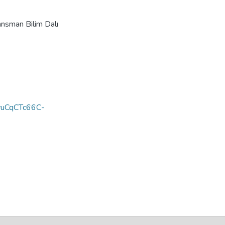
ansman Bilim Dalı
yuCqCTc66C-