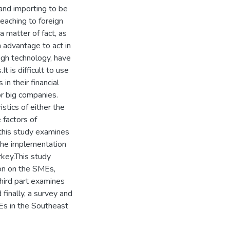
 and importing to be
eaching to foreign
 matter of fact, as
n advantage to act in
igh technology, have
 is difficult to use
in their financial
r big companies.
istics of either the
 factors of
this study examines
the implementation
rkey.This study
tion on the SMEs,
third part examines
finally, a survey and
Es in the Southeast