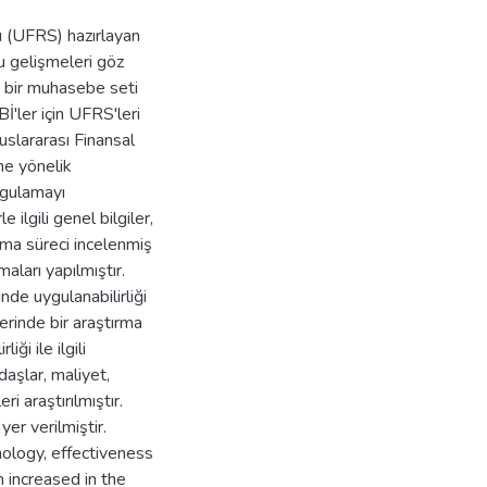
ı (UFRS) hazırlayan
 gelişmeleri göz
ş bir muhasebe seti
İ'ler için UFRS'leri
uslararası Finansal
ine yönelik
ygulamayı
 ilgili genel bilgiler,
rma süreci incelenmiş
aları yapılmıştır.
de uygulanabilirliği
lerinde bir araştırma
ği ile ilgili
daşlar, maliyet,
ri araştırılmıştır.
er verilmiştir.
nology, effectiveness
increased in the