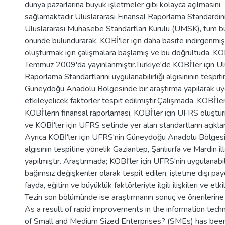
dünya pazarlarına büyük işletmeler gibi kolayca açılmasını
sağlamaktadır.Uluslararası Finansal Raporlama Standardın
Uluslararası Muhasebe Standartları Kurulu (UMSK), tüm bu
önünde bulundurarak, KOBİ'ler için daha basite indirgenmi
oluşturmak için çalışmalara başlamış ve bu doğrultuda, KOB
Temmuz 2009'da yayınlanmıştır.Türkiye'de KOBİ'ler için Ul
Raporlama Standartlarını uygulanabilirliği algısınının tespit
Güneydoğu Anadolu Bölgesinde bir araştırma yapılarak u
etkileyelicek faktörler tespit edilmiştir.Çalışmada, KOBİ'lerle
KOBİ'lerin finansal raporlaması, KOBİ'ler için UFRS oluştu
ve KOBİ'ler için UFRS setinde yer alan standartların açıklam
Ayrıca KOBİ'ler için UFRS'nin Güneydoğu Anadolu Bölgesin
algısının tespitine yönelik Gaziantep, Şanlıurfa ve Mardin il
yapılmıştır. Araştırmada; KOBİ'ler için UFRS'nin uygulanabilirli
bağımsız değişkenler olarak tespit edilen; işletme dışı pay
fayda, eğitim ve büyüklük faktörleriyle ilgili ilişkileri ve etkile
Tezin son bölümünde ise araştırmanın sonuç ve önerilerine y
As a result of rapid improvements in the information tech
of Small and Medium Sized Enterprises? (SMEs) has been 