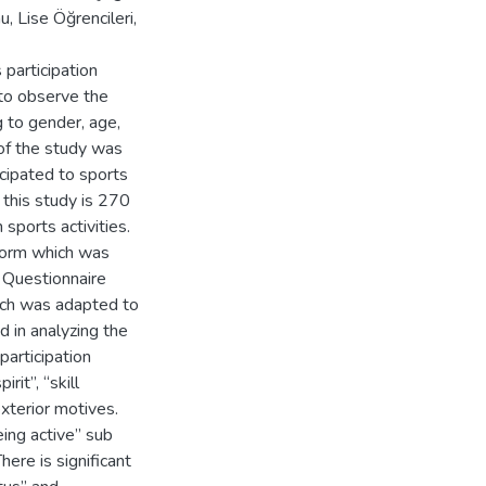
, Lise Öğrencileri,
 participation
to observe the
g to gender, age,
 of the study was
cipated to sports
 this study is 270
sports activities.
 form which was
 Questionnaire
ich was adapted to
 in analyzing the
participation
it”, “skill
xterior motives.
eing active” sub
here is significant