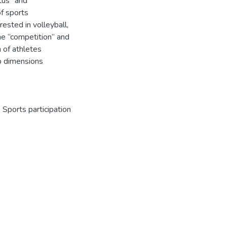
tus” and
f sports
rested in volleyball,
the “competition” and
n of athletes
ub dimensions
,
Sports participation