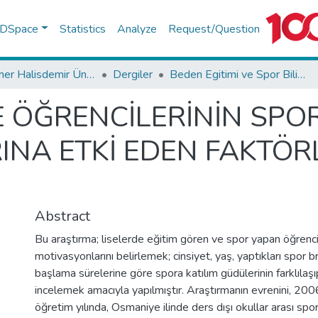
f DSpace
Statistics
Analyze
Request/Question
Niğde Ömer Halisdemir Üniversitesi Yayınları
Dergiler
Beden Egitimi ve Spor Bilimleri Dergisi Koleksiyonu
E ÖĞRENCİLERİNİN SPOR
NA ETKİ EDEN FAKTÖR
Abstract
Bu araştırma; liselerde eğitim gören ve spor yapan öğrenci
motivasyonlarını belirlemek; cinsiyet, yaş, yaptıkları spor b
başlama sürelerine göre spora katılım güdülerinin farklılaşı
incelemek amacıyla yapılmıştır. Araştırmanın evrenini, 2
öğretim yılında, Osmaniye ilinde ders dışı okullar arası spor