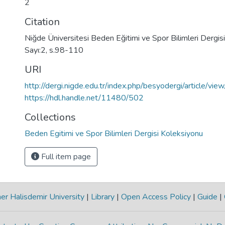
2
Citation
Niğde Üniversitesi Beden Eğitimi ve Spor Bilimleri Dergisi,
Sayı:2, s.98-110
URI
http://dergi.nigde.edu.tr/index.php/besyodergi/article/vi
https://hdl.handle.net/11480/502
Collections
Beden Egitimi ve Spor Bilimleri Dergisi Koleksiyonu
Full item page
r Halisdemir University
|
Library
|
Open Access Policy
|
Guide
|