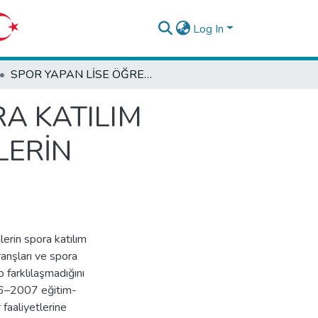
Log In
SPOR YAPAN LİSE ÖĞRENCİLERİNİN SPORA KATILIM MOTİVASYONLARINA ETKİ EDEN FAKTÖRLERİN BELİRLENMESİ
A KATILIM
LERİN
lerin spora katılım
ranşları ve spora
p farklılaşmadığını
006–2007 eğitim-
 faaliyetlerine