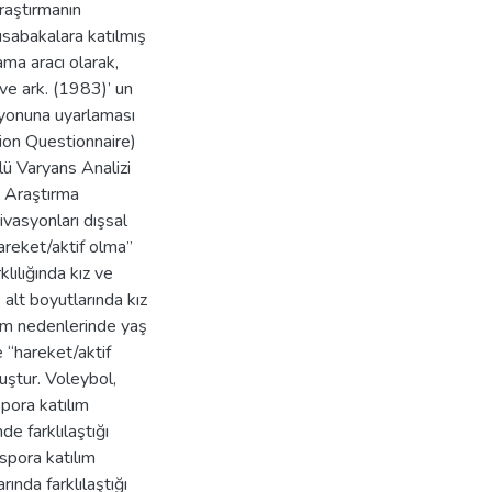
raştırmanın
üsabakalara katılmış
ma aracı olarak,
, ve ark. (1983)’ un
syonuna uyarlaması
tion Questionnaire)
nlü Varyans Analizi
r. Araştırma
ivasyonları dışsal
hareket/aktif olma”
lılığında kız ve
alt boyutlarında kız
ılım nedenlerinde yaş
e “hareket/aktif
uştur. Voleybol,
spora katılım
e farklılaştığı
spora katılım
ında farklılaştığı