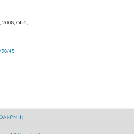
 2008, Cilt:2,
ew/50/45
OAI-PMH
|