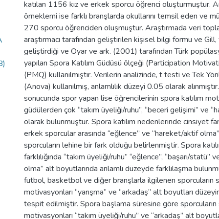
katılan 1156 kız ve erkek sporcu öğrenci oluşturmuştur. A
örneklemi ise farklı branşlarda okullarını temsil eden ve m
270 sporcu öğrenciden oluşmuştur. Araştırmada veri topla
araştırmacı tarafından geliştirilen kişisel bilgi formu ve Gill
A
geliştirdiği ve Oyar ve ark. (2001) tarafından Türk popüla
yapılan Spora Katılım Güdüsü ölçeği (Participation Motiva
B)
(PMQ) kullanılmıştır. Verilerin analizinde, t testi ve Tek Yö
(Anova) kullanılmış, anlamlılık düzeyi 0.05 olarak alınmıştı
sonucunda spor yapan lise öğrencilerinin spora katılım mot
güdülerden çok “takım üyeliği/ruhu”, “beceri gelişimi” ve “
olarak bulunmuştur. Spora katılım nedenlerinde cinsiyet fark
erkek sporcular arasında “eğlence” ve “hareket/aktif olma” 
sporcuların lehine bir fark olduğu belirlenmiştir. Spora kat
farklılığında “takım üyeliği/ruhu” “eğlence”, “başarı/statü” v
olma” alt boyutlarında anlamlı düzeyde farklılaşma bulunm
futbol, basketbol ve diğer branşlarla ilgilenen sporcuların 
motivasyonları “yarışma” ve “arkadaş” alt boyutları düzeyind
tespit edilmiştir. Spora başlama süresine göre sporcuların 
motivasyonları “takım üyeliği/ruhu” ve “arkadaş” alt boyutlar