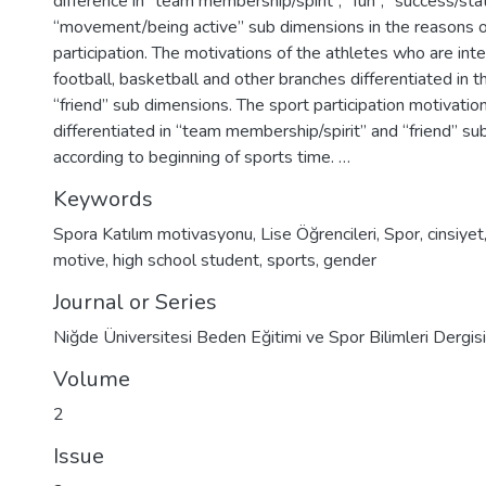
difference in “team membership/spirit”, “fun”, “success/sta
“movement/being active” sub dimensions in the reasons o
participation. The motivations of the athletes who are inte
football, basketball and other branches differentiated in 
“friend” sub dimensions. The sport participation motivatio
differentiated in “team membership/spirit” and “friend” s
according to beginning of sports time. …
Keywords
Spora Katılım motivasyonu
,
Lise Öğrencileri
,
Spor
,
cinsiyet
motive
,
high school student
,
sports
,
gender
Journal or Series
Niğde Üniversitesi Beden Eğitimi ve Spor Bilimleri Dergisi
Volume
2
Issue