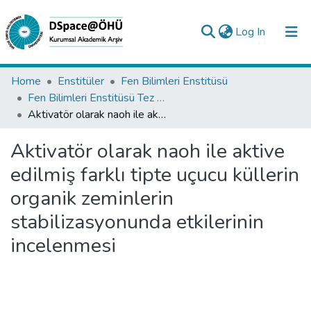
(current)
Log In
Collections
Home
Enstitüler
Fen Bilimleri Enstitüsü
Fen Bilimleri Enstitüsü Tez Koleksiyonu
All of DSpace
Aktivatör olarak naoh ile aktive edilmiş farklı tipte uçucu küllerin organik zeminlerin stabilizasyonunda etkilerinin incelenmesi
Statistics
Aktivatör olarak naoh ile aktive
Analyze
edilmiş farklı tipte uçucu küllerin
Request/Question
organik zeminlerin
stabilizasyonunda etkilerinin
incelenmesi