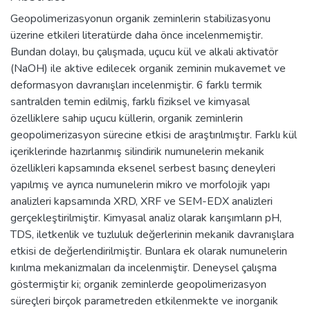
Geopolimerizasyonun organik zeminlerin stabilizasyonu
üzerine etkileri literatürde daha önce incelenmemiştir.
Bundan dolayı, bu çalışmada, uçucu kül ve alkali aktivatör
(NaOH) ile aktive edilecek organik zeminin mukavemet ve
deformasyon davranışları incelenmiştir. 6 farklı termik
santralden temin edilmiş, farklı fiziksel ve kimyasal
özelliklere sahip uçucu küllerin, organik zeminlerin
geopolimerizasyon sürecine etkisi de araştırılmıştır. Farklı kül
içeriklerinde hazırlanmış silindirik numunelerin mekanik
özellikleri kapsamında eksenel serbest basınç deneyleri
yapılmış ve ayrıca numunelerin mikro ve morfolojik yapı
analizleri kapsamında XRD, XRF ve SEM-EDX analizleri
gerçekleştirilmiştir. Kimyasal analiz olarak karışımların pH,
TDS, iletkenlik ve tuzluluk değerlerinin mekanik davranışlara
etkisi de değerlendirilmiştir. Bunlara ek olarak numunelerin
kırılma mekanizmaları da incelenmiştir. Deneysel çalışma
göstermiştir ki; organik zeminlerde geopolimerizasyon
süreçleri birçok parametreden etkilenmekte ve inorganik