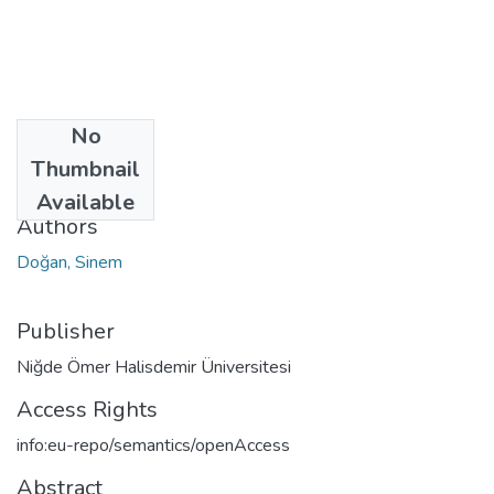
No
Date
Thumbnail
2022
Available
Authors
Doğan, Sinem
Publisher
Niğde Ömer Halisdemir Üniversitesi
Access Rights
info:eu-repo/semantics/openAccess
Abstract