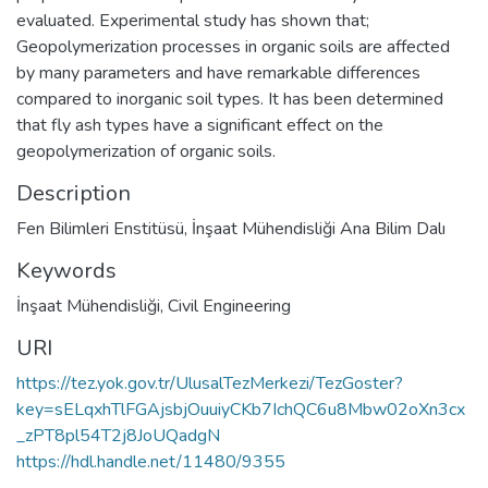
evaluated. Experimental study has shown that;
Geopolymerization processes in organic soils are affected
by many parameters and have remarkable differences
compared to inorganic soil types. It has been determined
that fly ash types have a significant effect on the
geopolymerization of organic soils.
Description
Fen Bilimleri Enstitüsü, İnşaat Mühendisliği Ana Bilim Dalı
Keywords
İnşaat Mühendisliği
,
Civil Engineering
URI
https://tez.yok.gov.tr/UlusalTezMerkezi/TezGoster?
key=sELqxhTlFGAjsbjOuuiyCKb7IchQC6u8Mbw02oXn3cx
_zPT8pl54T2j8JoUQadgN
https://hdl.handle.net/11480/9355