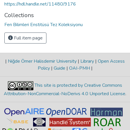
https://hdl.handle.net/11480/9176
Collections
Fen Bilimleri Enstitüsü Tez Koleksiyonu
Full item page
|
Niğde Ömer Halisdemir University
|
Library
|
Open Access
Policy
|
Guide
|
OAI-PMH
|
This site is protected by Creative Commons
Attribution-NonCommercial-NoDerivs 4.0 Unported License
.