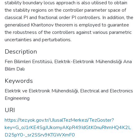
stability boundary locus approach is also utilised to obtain
the stability regions on the controller parameter space of
classical PI and fractional order PI controllers. In addition, the
generalised Kharitonov theorem is employed to guarantee
the robustness of the controllers against various parametric
uncertainties and perturbations.
Description
Fen Bilimleri Enstitüsü, Elektrik-Elektronik Mühendisliği Ana
Bilim Dalı
Keywords
Elektrik ve Elektronik Mühendisliği
,
Electrical and Electronics
Engineering
URI
https://tez.yok.gov.tr/UlusalTezMerkezi/TezGoster?
key=G_oJ1rKE4SgJUkomyAKpR49IdGtK0nuRhmHQ4K2L
D25pY0-_sr2SSrv9KTGWXmF0