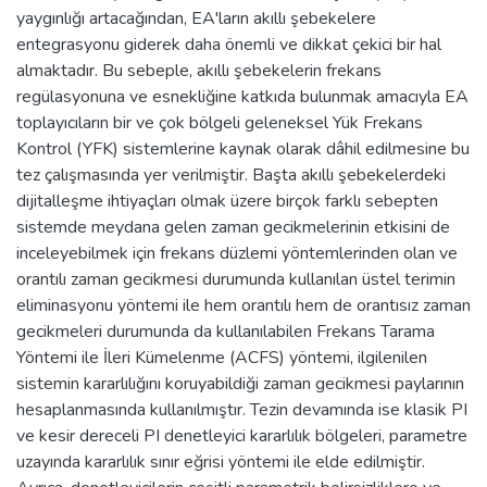
yaygınlığı artacağından, EA'ların akıllı şebekelere
entegrasyonu giderek daha önemli ve dikkat çekici bir hal
almaktadır. Bu sebeple, akıllı şebekelerin frekans
regülasyonuna ve esnekliğine katkıda bulunmak amacıyla EA
toplayıcıların bir ve çok bölgeli geleneksel Yük Frekans
Kontrol (YFK) sistemlerine kaynak olarak dâhil edilmesine bu
tez çalışmasında yer verilmiştir. Başta akıllı şebekelerdeki
dijitalleşme ihtiyaçları olmak üzere birçok farklı sebepten
sistemde meydana gelen zaman gecikmelerinin etkisini de
inceleyebilmek için frekans düzlemi yöntemlerinden olan ve
orantılı zaman gecikmesi durumunda kullanılan üstel terimin
eliminasyonu yöntemi ile hem orantılı hem de orantısız zaman
gecikmeleri durumunda da kullanılabilen Frekans Tarama
Yöntemi ile İleri Kümelenme (ACFS) yöntemi, ilgilenilen
sistemin kararlılığını koruyabildiği zaman gecikmesi paylarının
hesaplanmasında kullanılmıştır. Tezin devamında ise klasik PI
ve kesir dereceli PI denetleyici kararlılık bölgeleri, parametre
uzayında kararlılık sınır eğrisi yöntemi ile elde edilmiştir.