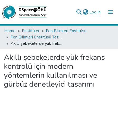
(current)
Log In
Collections
Home
Enstitüler
Fen Bilimleri Enstitüsü
Fen Bilimleri Enstitüsü Tez Koleksiyonu
All of DSpace
Akıllı şebekelerde yük frekans kontrolü için modern yöntemlerin kullanılması ve gürbüz denetleyici tasarımı
Statistics
Akıllı şebekelerde yük frekans
Analyze
kontrolü için modern
Request/Question
yöntemlerin kullanılması ve
gürbüz denetleyici tasarımı