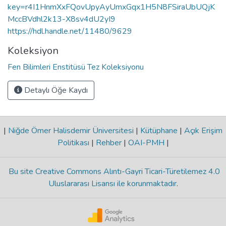
key=r4I1HnmXxFQovUpyAyUmxGqx1H5N8FSiraUbUQjK
MccBVdhl2k13-X8sv4dU2yI9
https://hdl.handle.net/11480/9629
Koleksiyon
Fen Bilimleri Enstitüsü Tez Koleksiyonu
Detaylı Öğe Kaydı
|
Niğde Ömer Halisdemir Üniversitesi
|
Kütüphane
|
Açık Erişim
Politikası
|
Rehber
|
OAI-PMH
|
Bu site Creative Commons Alıntı-Gayri Ticari-Türetilemez 4.0
Uluslararası Lisansı ile korunmaktadır
.