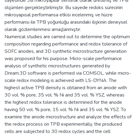
sayesinde 3B mikroyapılar sentetik olarak üretilmiş ve TPB
ölçümleri gerçekleştirilmiştir. Bu sayede redoks sürecinin
mikroyapısal performansa etkisi incelenmiş ve hücre
performansı ile TPB yoğunluğu arasındaki ilişkinin deneysel
olarak gözlemlenmesi amaçlanmıştır.
Numerical studies are carried out to determine the optimum
composition regarding performance and redox tolerance of
SOFC anodes, and 3D synthetic microstructure generation
was proposed for his purpose. Micro-scale performance
analysis of synthetic microstructures generated by
Dream.3D software is performed via COMSOL, while micro-
scale redox modeling is achieved with LS-DYNA. The
highest active TPB density is obtained from an anode with
30 vol. % pore, 35 vol. % Ni and 35 vol. % YSZ, whereas
the highest redox tolerance is determined for the anode
having 50 vol. % pore, 15 vol. % Ni and 35 vol. % YSZ. To
examine the anode microstructure and analyze the effects of
the redox process on TPB experimentally, the produced
cells are subjected to 30 redox cycles and the cell