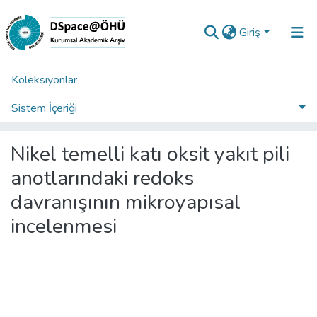
Giriş
Koleksiyonlar
Ana Sayfa
Enstitüler
Fen Bilimleri Enstitüsü
Fen Bilimleri Enstitüsü Tez Koleksiyonu
Sistem İçeriği
Nikel temelli katı oksit yakıt pili anotlarındaki redoks davranışının mikroyapısal incelenmesi
İstatistikler
Nikel temelli katı oksit yakıt pili
Analiz
anotlarındaki redoks
Talep/Soru
davranışının mikroyapısal
incelenmesi