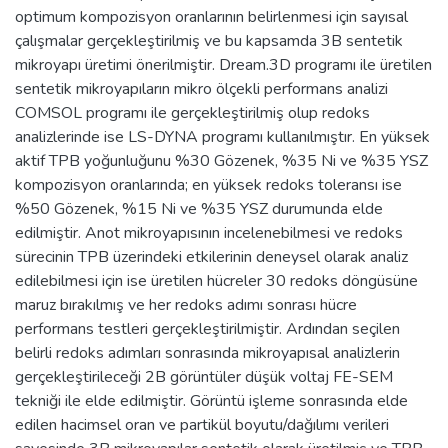
optimum kompozisyon oranlarının belirlenmesi için sayısal
çalışmalar gerçekleştirilmiş ve bu kapsamda 3B sentetik
mikroyapı üretimi önerilmiştir. Dream.3D programı ile üretilen
sentetik mikroyapıların mikro ölçekli performans analizi
COMSOL programı ile gerçekleştirilmiş olup redoks
analizlerinde ise LS-DYNA programı kullanılmıştır. En yüksek
aktif TPB yoğunluğunu %30 Gözenek, %35 Ni ve %35 YSZ
kompozisyon oranlarında; en yüksek redoks toleransı ise
%50 Gözenek, %15 Ni ve %35 YSZ durumunda elde
edilmiştir. Anot mikroyapısının incelenebilmesi ve redoks
sürecinin TPB üzerindeki etkilerinin deneysel olarak analiz
edilebilmesi için ise üretilen hücreler 30 redoks döngüsüne
maruz bırakılmış ve her redoks adımı sonrası hücre
performans testleri gerçekleştirilmiştir. Ardından seçilen
belirli redoks adımları sonrasında mikroyapısal analizlerin
gerçekleştirileceği 2B görüntüler düşük voltaj FE-SEM
tekniği ile elde edilmiştir. Görüntü işleme sonrasında elde
edilen hacimsel oran ve partikül boyutu/dağılımı verileri