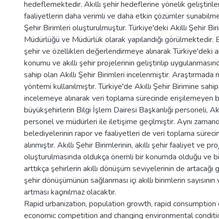
hedeflemektedir. Akıllı şehir hedeflerine yönelik geliştiril
faaliyetlerin daha verimli ve daha etkin çözümler sunabilme
Şehir Birimleri oluşturulmuştur. Türkiye'deki Akıllı Şehir Bi
Müdürlüğü ve Müdürlük olarak yapılandığı görülmektedir. B
şehir ve özellikleri değerlendirmeye alınarak Türkiye'deki akı
konumu ve akıllı şehir projelerinin geliştirilip uygulanmasın
sahip olan Akıllı Şehir Birimleri incelenmiştir. Araştırmada 
yöntemi kullanılmıştır. Türkiye'de Akıllı Şehir Birimine sahi
incelemeye alınarak veri toplama sürecinde erişilemeyen bil
büyükşehirlerin Bilgi İşlem Dairesi Başkanlığı personeli, Akı
personel ve müdürleri ile iletişime geçilmiştir. Aynı zama
belediyelerinin rapor ve faaliyetleri de veri toplama sürec
alınmıştır. Akıllı Şehir Birimlerinin, akıllı şehir faaliyet ve pro
oluşturulmasında oldukça önemli bir konumda olduğu ve bir
arttıkça şehirlerin akıllı dönüşüm seviyelerinin de artacağı 
şehir dönüşümünün sağlanması içi akıllı birimlerin sayısının v
artması kaçınılmaz olacaktır.
Rapid urbanization, population growth, rapid consumption 
economic competition and changing environmental conditi