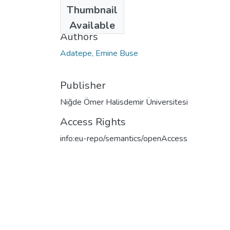
Date
Thumbnail
2024
Available
Authors
Adatepe, Emine Buse
Publisher
Niğde Ömer Halisdemir Üniversitesi
Access Rights
info:eu-repo/semantics/openAccess