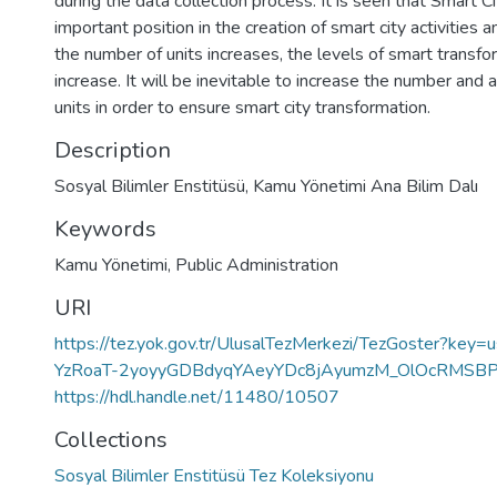
during the data collection process. It is seen that Smart C
important position in the creation of smart city activities 
the number of units increases, the levels of smart transform
increase. It will be inevitable to increase the number and a
units in order to ensure smart city transformation.
Description
Sosyal Bilimler Enstitüsü, Kamu Yönetimi Ana Bilim Dalı
Keywords
Kamu Yönetimi
,
Public Administration
URI
https://tez.yok.gov.tr/UlusalTezMerkezi/TezGoster?ke
YzRoaT-2yoyyGDBdyqYAeyYDc8jAyumzM_OlOcRMSBP
https://hdl.handle.net/11480/10507
Collections
Sosyal Bilimler Enstitüsü Tez Koleksiyonu