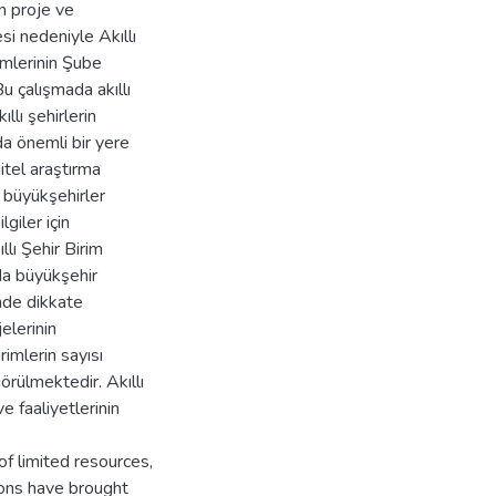
en proje ve
si nedeniyle Akıllı
rimlerinin Şube
u çalışmada akıllı
llı şehirlerin
da önemli bir yere
nitel araştırma
p büyükşehirler
giler için
llı Şehir Birim
nda büyükşehir
inde dikkate
jelerinin
imlerin sayısı
görülmektedir. Akıllı
e faaliyetlerinin
of limited resources,
ons have brought