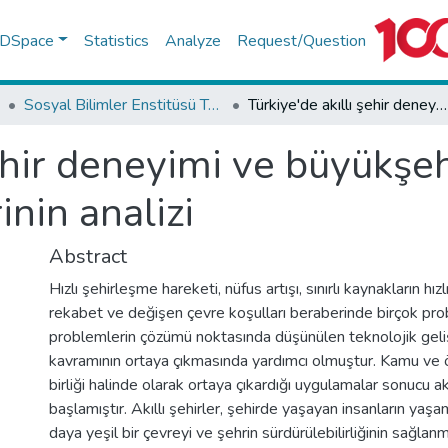
f DSpace
Statistics
Analyze
Request/Question
Sosyal Bilimler Enstitüsü Tez Koleksiyonu
Türkiye'de akıllı şehir deneyimi ve büyükşehir belediyelerinde akıllı şehir birimlerinin analizi
şehir deneyimi ve büyükşe
rinin analizi
Abstract
Hızlı şehirleşme hareketi, nüfus artışı, sınırlı kaynakların hı
rekabet ve değişen çevre koşulları beraberinde birçok pro
problemlerin çözümü noktasında düşünülen teknolojik gelişm
kavramının ortaya çıkmasında yardımcı olmuştur. Kamu ve ö
birliği halinde olarak ortaya çıkardığı uygulamalar sonucu ak
başlamıştır. Akıllı şehirler, şehirde yaşayan insanların yaşam
daya yeşil bir çevreyi ve şehrin sürdürülebilirliğinin sağlanm