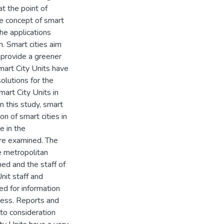
t the point of
e concept of smart
the applications
. Smart cities aim
to provide a greener
Smart City Units have
olutions for the
mart City Units in
n this study, smart
on of smart cities in
e in the
re examined. The
e metropolitan
ned and the staff of
nit staff and
ed for information
cess. Reports and
nto consideration