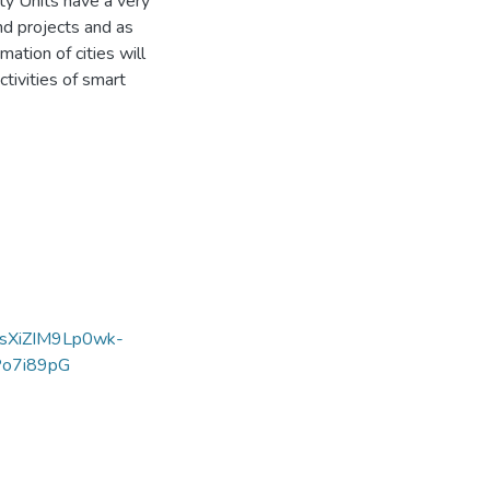
ity Units have a very
and projects and as
ation of cities will
ctivities of smart
y=usXiZIM9Lp0wk-
o7i89pG