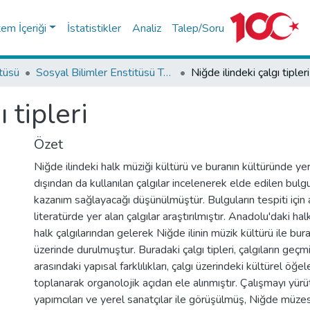
tem İçeriği
İstatistikler
Analiz
Talep/Soru
itüsü
Sosyal Bilimler Enstitüsü Tez Koleksiyonu
Niğde ilindeki çalgı tipleri
 tipleri
Özet
Niğde ilindeki halk müziği kültürü ve buranın kültüründe yer
dışından da kullanılan çalgılar incelenerek elde edilen bulg
kazanım sağlayacağı düşünülmüştür. Bulguların tespiti için 
literatürde yer alan çalgılar araştırılmıştır. Anadolu'daki ha
halk çalgılarından gelerek Niğde ilinin müzik kültürü ile bura
üzerinde durulmuştur. Buradaki çalgı tipleri, çalgıların geç
arasındaki yapısal farklılıkları, çalgı üzerindeki kültürel öğele
toplanarak organolojik açıdan ele alınmıştır. Çalışmayı yürüt
yapımcıları ve yerel sanatçılar ile görüşülmüş, Niğde müze