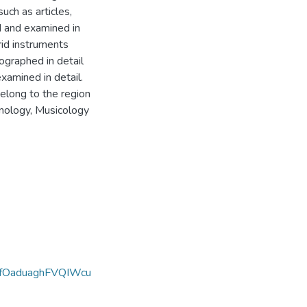
such as articles,
d and examined in
rid instruments
ographed in detail
xamined in detail.
belong to the region
anology, Musicology
fOaduaghFVQIWcu