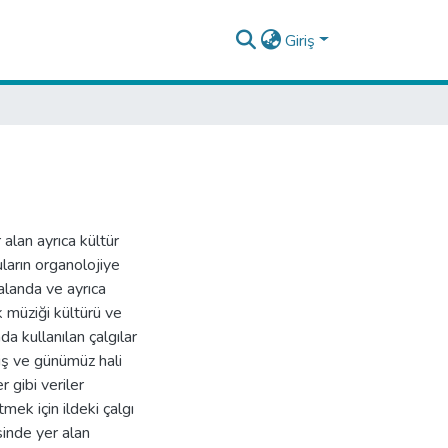
Giriş
 alan ayrıca kültür
uların organolojiye
alanda ve ayrıca
lk müziği kültürü ve
da kullanılan çalgılar
miş ve günümüz hali
r gibi veriler
mek için ildeki çalgı
sinde yer alan