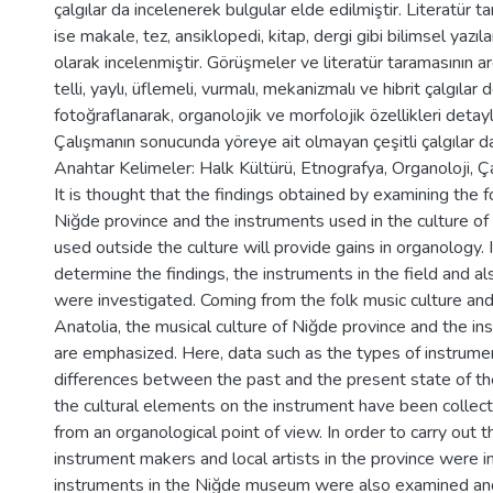
çalgılar da incelenerek bulgular elde edilmiştir. Literatür
ise makale, tez, ansiklopedi, kitap, dergi gibi bilimsel yazıla
olarak incelenmiştir. Görüşmeler ve literatür taramasının a
telli, yaylı, üflemeli, vurmalı, mekanizmalı ve hibrit çalgılar 
fotoğraflanarak, organolojik ve morfolojik özellikleri detayl
Çalışmanın sonucunda yöreye ait olmayan çeşitli çalgılar d
Anahtar Kelimeler: Halk Kültürü, Etnografya, Organoloji, Çal
It is thought that the findings obtained by examining the fo
Niğde province and the instruments used in the culture of 
used outside the culture will provide gains in organology. 
determine the findings, the instruments in the field and als
were investigated. Coming from the folk music culture and
Anatolia, the musical culture of Niğde province and the i
are emphasized. Here, data such as the types of instrumen
differences between the past and the present state of th
the cultural elements on the instrument have been collec
from an organological point of view. In order to carry out t
instrument makers and local artists in the province were i
instruments in the Niğde museum were also examined and