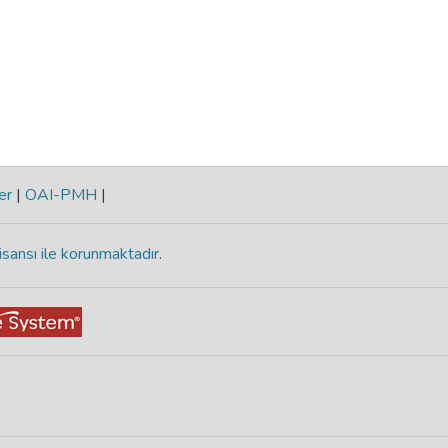
er
|
OAI-PMH
|
isansı ile korunmaktadır
.