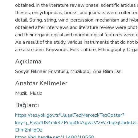
obtained. In the literature review phase, scientific articles 
theses, encyclopedias, books, and journals were collecte
detail. String, string, wind, percussion, mechanism and hyb
obtained after interviews and literature review were phot
and their organological and morphological features were e
As a result of the study, various instruments that do not 
are also seen. Keywords: Folk Culture, Ethnography, Org
Açıklama
Sosyal Bilimler Enstitüsü, Müzikoloji Ana Bilim Dalı
Anahtar Kelimeler
Müzik
,
Music
Bağlantı
https://tez.yok.gov.tr/UlusalTezMerkezi/TezGoster?
key=j_Fjwp4JS4mk97Puqti8rlAgwzVVW7hqGjUhdeUC
EhmZnHqOz
https://hdl.handle.net/11480/10558