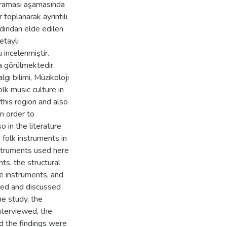
 taraması aşamasında
r toplanarak ayrıntılı
rdından elde edilen
detaylı
ı incelenmiştir.
a görülmektedir.
gı bilimi, Müzikoloji
lk music culture in
this region and also
In order to
o in the literature
 folk instruments in
nstruments used here
ts, the structural
e instruments, and
ted and discussed
he study, the
nterviewed, the
 the findings were