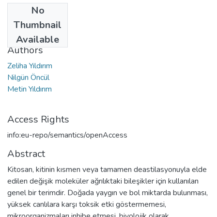
No
Date
Thumbnail
2016
Available
Authors
Zeliha Yıldırım
Nilgün Öncül
Metin Yıldırım
Access Rights
info:eu-repo/semantics/openAccess
Abstract
Kitosan, kitinin kısmen veya tamamen deastilasyonuyla elde
edilen değişik moleküler ağrılıktaki bileşikler için kullanılan
genel bir terimdir. Doğada yaygın ve bol miktarda bulunması,
yüksek canlılara karşı toksik etki göstermemesi,
mikroorganizmaları inhibe etmesi, biyolojik olarak