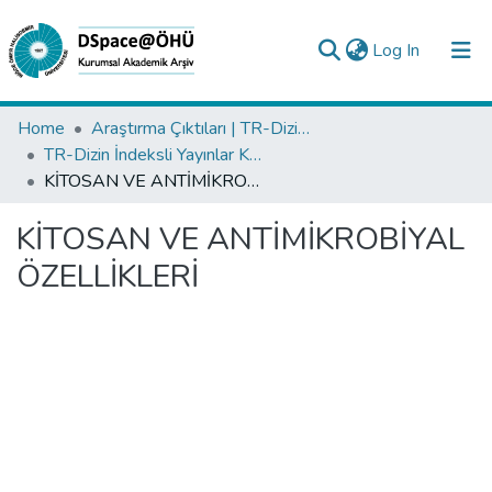
(current)
Log In
Collections
Home
Araştırma Çıktıları | TR-Dizin | WoS | Scopus | PubMed
TR-Dizin İndeksli Yayınlar Koleksiyonu
All of DSpace
KİTOSAN VE ANTİMİKROBİYAL ÖZELLİKLERİ
Statistics
KİTOSAN VE ANTİMİKROBİYAL
Analyze
ÖZELLİKLERİ
Request/Question