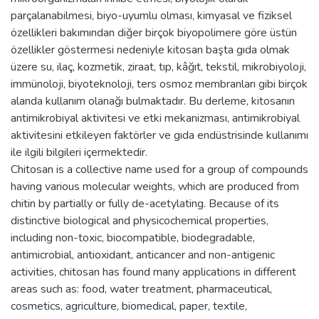
parçalanabilmesi, biyo-uyumlu olması, kimyasal ve fiziksel
özellikleri bakımından diğer birçok biyopolimere göre üstün
özellikler göstermesi nedeniyle kitosan başta gıda olmak
üzere su, ilaç, kozmetik, ziraat, tıp, kâğıt, tekstil, mikrobiyoloji,
immünoloji, biyoteknoloji, ters osmoz membranları gibi birçok
alanda kullanım olanağı bulmaktadır. Bu derleme, kitosanın
antimikrobiyal aktivitesi ve etki mekanizması, antimikrobiyal
aktivitesini etkileyen faktörler ve gıda endüstrisinde kullanımı
ile ilgili bilgileri içermektedir.
Chitosan is a collective name used for a group of compounds
having various molecular weights, which are produced from
chitin by partially or fully de-acetylating. Because of its
distinctive biological and physicochemical properties,
including non-toxic, biocompatible, biodegradable,
antimicrobial, antioxidant, anticancer and non-antigenic
activities, chitosan has found many applications in different
areas such as: food, water treatment, pharmaceutical,
cosmetics, agriculture, biomedical, paper, textile,