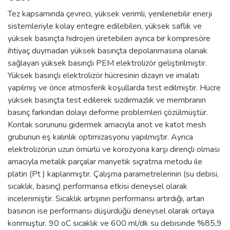
Tez kapsamında çevreci, yüksek verimli, yenilenebilir enerji
sistemleriyle kolay entegre edilebilen, yüksek saflık ve
yüksek basınçta hidrojen üretebilen ayrıca bir kompresöre
ihtiyaç duymadan yüksek basınçta depolanmasına olanak
sağlayan yüksek basınçlı PEM elektrolizör geliştirilmiştir.
Yüksek basınçlı elektrolizör hücresinin dizayn ve imalatı
yapılmış ve önce atmosferik koşullarda test edilmiştir. Hücre
yüksek basınçta test edilerek sızdırmazlık ve membranın
basınç farkından dolayı deforme problemleri çözülmüştür.
Kontak sorununu gidermek amacıyla anot ve katot mesh
grubunun eş kalınlık optimizasyonu yapılmıştır. Ayrıca
elektrolizörün uzun ömürlü ve korozyona karşı dirençli olması
amacıyla metalik parçalar manyetik sıçratma metodu ile
platin (Pt ) kaplanmıştır. Çalışma parametrelerinin (su debisi,
sıcaklık, basınç) performansa etkisi deneysel olarak
incelenmiştir. Sıcaklık artışının performansı artırdığı, artan
basıncın ise performansı düşürdüğü deneysel olarak ortaya
konmuştur. 90 oC sıcaklık ve 600 ml/dk su debisinde %85,9