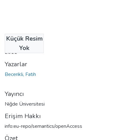
Küçük Resim
Tarih
Yok
2011
Yazarlar
Becerikli, Fatih
Yayıncı
Niğde Üniversitesi
Erişim Hakkı
info:eu-repo/semantics/openAccess
Özet