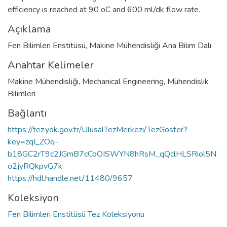
efficiency is reached at 90 oC and 600 ml/dk flow rate.
Açıklama
Fen Bilimleri Enstitüsü, Makine Mühendisliği Ana Bilim Dalı
Anahtar Kelimeler
Makine Mühendisliği
,
Mechanical Engineering
,
Mühendislik
Bilimleri
Bağlantı
https://tez.yok.gov.tr/UlusalTezMerkezi/TezGoster?
key=zqI_ZOq-
b18GC2rT9c2JGmB7cCoOISWYN8hRsM_qQclHLSRiol5N
o2jyRQkpvG7k
https://hdl.handle.net/11480/9657
Koleksiyon
Fen Bilimleri Enstitüsü Tez Koleksiyonu