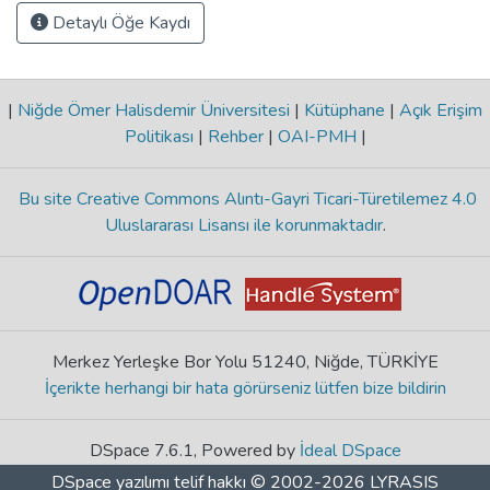
Detaylı Öğe Kaydı
|
Niğde Ömer Halisdemir Üniversitesi
|
Kütüphane
|
Açık Erişim
Politikası
|
Rehber
|
OAI-PMH
|
Bu site Creative Commons Alıntı-Gayri Ticari-Türetilemez 4.0
Uluslararası Lisansı ile korunmaktadır
.
Merkez Yerleşke Bor Yolu 51240, Niğde, TÜRKİYE
İçerikte herhangi bir hata görürseniz lütfen bize bildirin
DSpace 7.6.1, Powered by
İdeal DSpace
DSpace yazılımı
telif hakkı © 2002-2026
LYRASIS