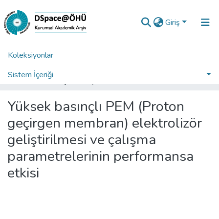
Giriş
Koleksiyonlar
Ana Sayfa
Enstitüler
Fen Bilimleri Enstitüsü
Fen Bilimleri Enstitüsü Tez Koleksiyonu
Sistem İçeriği
Yüksek basınçlı PEM (Proton geçirgen membran) elektrolizör geliştirilmesi ve çalışma parametrelerinin performansa etkisi
İstatistikler
Yüksek basınçlı PEM (Proton
Analiz
geçirgen membran) elektrolizör
Talep/Soru
geliştirilmesi ve çalışma
parametrelerinin performansa
etkisi