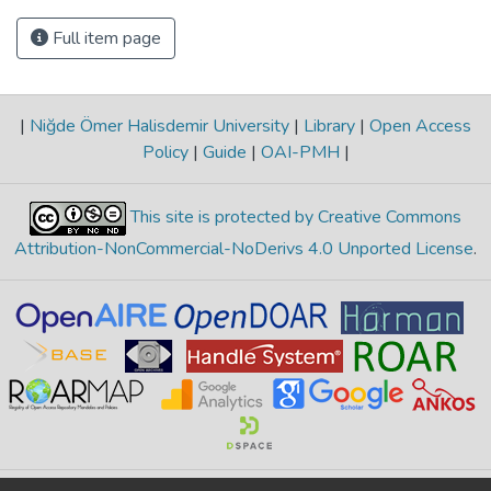
Full item page
|
Niğde Ömer Halisdemir University
|
Library
|
Open Access
Policy
|
Guide
|
OAI-PMH
|
This site is protected by Creative Commons
Attribution-NonCommercial-NoDerivs 4.0 Unported License
.