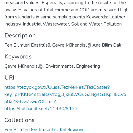
measured values. Especially, according to the results of the
analyses values of total chrome and COD are measured high
from standarts in same sampling points.Keywords: Leather
Industry, Industrial Wastewater, Soil and Water Pollution
Description
Fen Bilimleri Enstitüsü, Çevre Mühendisliği Ana Bilim Dalı
Keywords
Çevre Mühendisliği
,
Environmental Engineering
URI
https://tez.yok.gov.tr/UlusalTezMerkezi/TezGoster?
key=pPKKNi4sz1aRaVz8gj3jxEiCVCIuGZNg4G1Kp_IkCVo
p8aZK-NGZtwuYOlzimLY_
https://hdl.handle.net/11480/9133
Collections
Fen Bilimleri Enstitüsü Tez Koleksiyonu