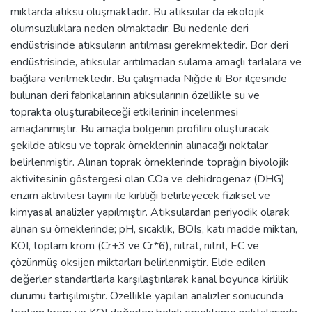
miktarda atıksu oluşmaktadır. Bu atıksular da ekolojik
olumsuzluklara neden olmaktadır. Bu nedenle deri
endüstrisinde atıksuların arıtılması gerekmektedir. Bor deri
endüstrisinde, atıksular arıtılmadan sulama amaçlı tarlalara ve
bağlara verilmektedir. Bu çalışmada Niğde ili Bor ilçesinde
bulunan deri fabrikalarının atıksularının özellikle su ve
toprakta oluşturabileceği etkilerinin incelenmesi
amaçlanmıştır. Bu amaçla bölgenin profilini oluşturacak
şekilde atıksu ve toprak örneklerinin alınacağı noktalar
belirlenmiştir. Alınan toprak örneklerinde toprağın biyolojik
aktivitesinin göstergesi olan COa ve dehidrogenaz (DHG)
enzim aktivitesi tayini ile kirliliği belirleyecek fiziksel ve
kimyasal analizler yapılmıştır. Atıksulardan periyodik olarak
alınan su örneklerinde; pH, sıcaklık, BOIs, katı madde miktan,
KOI, toplam krom (Cr+3 ve Cr*6), nitrat, nitrit, EC ve
çözünmüş oksijen miktarları belirlenmiştir. Elde edilen
değerler standartlarla karşılaştırılarak kanal boyunca kirlilik
durumu tartışılmıştır. Özellikle yapılan analizler sonucunda