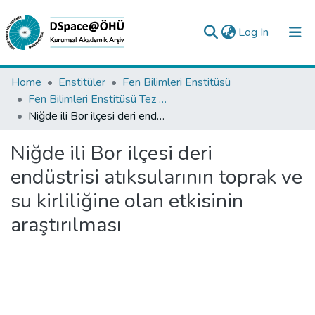
(current)
Log In
Collections
Home
Enstitüler
Fen Bilimleri Enstitüsü
Fen Bilimleri Enstitüsü Tez Koleksiyonu
All of DSpace
Niğde ili Bor ilçesi deri endüstrisi atıksularının toprak ve su kirliliğine olan etkisinin araştırılması
Statistics
Niğde ili Bor ilçesi deri
Analyze
endüstrisi atıksularının toprak ve
Request/Question
su kirliliğine olan etkisinin
araştırılması