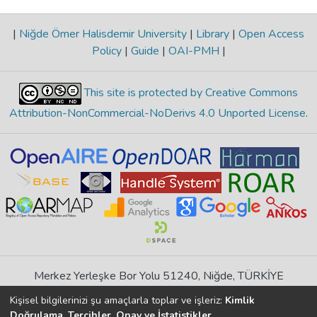
|
Niğde Ömer Halisdemir University
|
Library
|
Open Access
Policy
|
Guide
|
OAI-PMH
|
This site is protected by Creative Commons
Attribution-NonCommercial-NoDerivs 4.0 Unported License
.
Merkez Yerleşke Bor Yolu 51240, Niğde, TÜRKİYE
If you find any errors in content please report us
Kişisel bilgilerinizi şu amaçlarla toplar ve işleriz:
Kimlik
Doğrulama, Tercihler, Onay ve İstatistikler
.