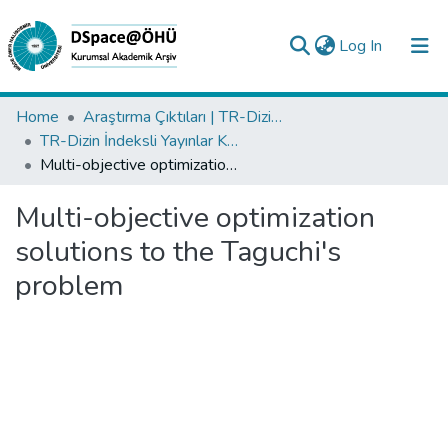
(current)
Log In
Collections
Home
Araştırma Çıktıları | TR-Dizin | WoS | Scopus | PubMed
TR-Dizin İndeksli Yayınlar Koleksiyonu
All of DSpace
Multi-objective optimization solutions to the Taguchi's problem
Statistics
Multi-objective optimization
Analyze
solutions to the Taguchi's
Request/Question
problem