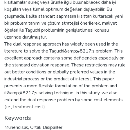
kısıtlamalar süreç veya ürünle ilgili bulunabilecek daha iyi
koşulları veya tümel optimum değerleri dışlayabilir. Bu
çalışmada, kalite standart sapmasını kısıttan kurtaracak yeni
bir problem tanımı ve çözüm stratejisi önerilerek, maliyet
öğeleri ile Taguchi probleminin genişletilmesi konusu
üzerinde durulmuştur.
The dual response approach has widely been used in the
literature to solve the Taguchi&amp;#8217;s problem. This
excellent approach contains some deficiencies especially on
the standard deviation response. These restrictions may rule
out better conditions or globally preferred values in the
industrial process or the product of interest. This paper
presents a more flexible formulation of the problem and
it&amp;#8217;s solving technique. In this study, we also
extend the dual response problem by some cost elements
(i.e., treatment cost).
Keywords
Mühendislik
,
Ortak Disiplinler