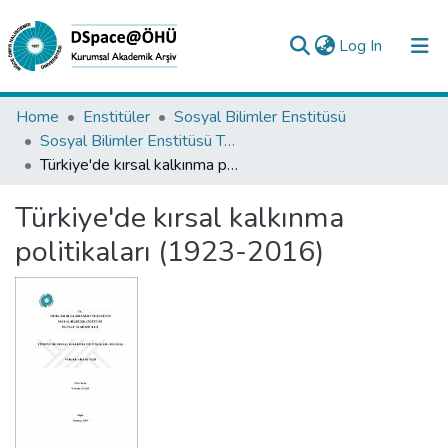
(current)
Log In
Collections
Home
Enstitüler
Sosyal Bilimler Enstitüsü
Sosyal Bilimler Enstitüsü Tez Koleksiyonu
All of DSpace
Türkiye'de kırsal kalkınma politikaları (1923-2016)
Statistics
Türkiye'de kırsal kalkınma
Analyze
politikaları (1923-2016)
Request/Question