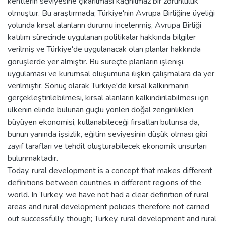
kentlerin seviyesine çıkarılması kaçınılmaz bir zorunluluk
olmuştur. Bu araştırmada; Türkiye'nin Avrupa Birliğine üyeliği
yolunda kırsal alanların durumu incelenmiş, Avrupa Birliği
katılım sürecinde uygulanan politikalar hakkında bilgiler
verilmiş ve Türkiye'de uygulanacak olan planlar hakkında
görüşlerde yer almıştır. Bu süreçte planların işlenişi,
uygulaması ve kurumsal oluşumuna ilişkin çalışmalara da yer
verilmiştir. Sonuç olarak Türkiye'de kırsal kalkınmanın
gerçekleştirilebilmesi, kırsal alanların kalkındırılabilmesi için
ülkenin elinde bulunan güçlü yönleri doğal zenginlikleri
büyüyen ekonomisi, kullanabileceği fırsatları bulunsa da,
bunun yanında işsizlik, eğitim seviyesinin düşük olması gibi
zayıf tarafları ve tehdit oluşturabilecek ekonomik unsurları
bulunmaktadır.
Today, rural development is a concept that makes different
definitions between countries in different regions of the
world. In Turkey, we have not had a clear definition of rural
areas and rural development policies therefore not carried
out successfully, though; Turkey, rural development and rural