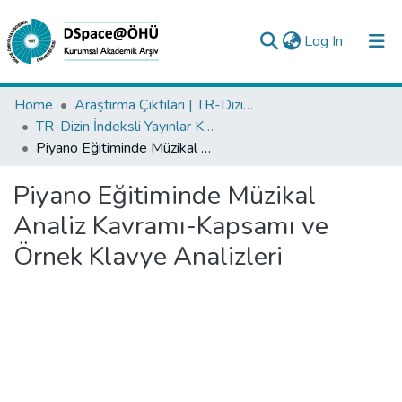
(current)
Log In
Collections
Home
Araştırma Çıktıları | TR-Dizin | WoS | Scopus | PubMed
TR-Dizin İndeksli Yayınlar Koleksiyonu
All of DSpace
Piyano Eğitiminde Müzikal Analiz Kavramı-Kapsamı ve Örnek Klavye Analizleri
Statistics
Piyano Eğitiminde Müzikal
Analyze
Analiz Kavramı-Kapsamı ve
Request/Question
Örnek Klavye Analizleri