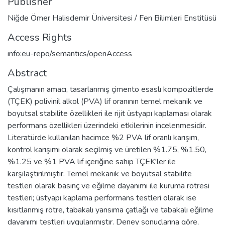
Publisher
Niğde Ömer Halisdemir Üniversitesi / Fen Bilimleri Enstitüsü
Access Rights
info:eu-repo/semantics/openAccess
Abstract
Çalışmanın amacı, tasarlanmış çimento esaslı kompozitlerde
(TÇEK) polivinil alkol (PVA) lif oranının temel mekanik ve
boyutsal stabilite özellikleri ile rijit üstyapı kaplaması olarak
performans özellikleri üzerindeki etkilerinin incelenmesidir.
Literatürde kullanılan hacimce %2 PVA lif oranlı karışım,
kontrol karışımı olarak seçilmiş ve üretilen %1.75, %1.50,
%1.25 ve %1 PVA lif içeriğine sahip TÇEK'ler ile
karşılaştırılmıştır. Temel mekanik ve boyutsal stabilite
testleri olarak basınç ve eğilme dayanımı ile kuruma rötresi
testleri; üstyapı kaplama performans testleri olarak ise
kısıtlanmış rötre, tabakalı yansıma çatlağı ve tabakalı eğilme
dayanımı testleri uygulanmıştır. Deney sonuçlarına göre,