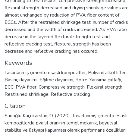
According to test results, compressive strength increased,
flexural strength decreased and drying shrinkage values are
almost unchanged by reduction of PVA fiber content of
ECCs. After the restrained shrinkage test, number of cracks
decreased and the width of cracks increased. As PVA ratio
decrease in the layered flextural strength test and
reflective cracking test, flextural strength has been
decrease and reflective cracking has occured.
Keywords
Tasarlanmış çimento esaslı kompozitler
,
Polivinil alkol lifler
,
Basınç dayanımı
,
Eğilme dayanımı
,
Rötre
,
Yansıma çatlağı
,
ECC
,
PVA fiber
,
Compressive strength
,
Flexural strength
,
Restrained shrinkage
,
Reflective cracking
Citation
Sarıoğlu Küçükarslan, Ö. (2020). Tasarlanmış çimento esaslı
kompozitlerde pva lif oranının temel mekanik, boyutsal
stabilite ve üstyapı kaplaması olarak performans özellikleri