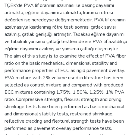
TÇEK'de PVA lif oranının azalması ile basınç dayanımı
artmakta, eğilme dayanımı azalmakta, kuruma rötresi
değerleri ise neredeyse değişmemektedir. PVA lif oranının
azalmasıyla kısıtlanmış rötre testi sonrası çatlak sayısı
azalmış, çatlak genişliği artmıştır. Tabakalı eğilme dayanımı
ve tabakalı yansıma çatlağı testlerinde ise PVA lif azaldıkça
eğilme dayanımı azalmış ve yansıma çatlağı oluşmuştur.
The aim of this study is to examine the effect of PVA fiber
ratio on the basic mechanical, dimensional stability and
performance properties of ECC as rigid pavement overlay.
PVA mixture with 2% volume used in literature has been
selected as control mixture and compared with produced
ECC mixtures containing 1.75%, 1.50%, 1.25%, 1% PVA
ratio. Compressive strength, flexural strength and drying
shrinkage tests have been performed as basic mechanical
and dimensional stability tests, restrained shrinkage,
reflective cracking and flextural strength tests have been
performed as pavement overlay performance tests.