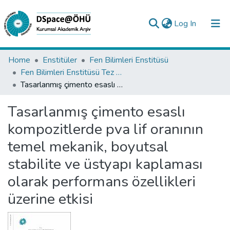
(current)
Log In
Collections
Home
Enstitüler
Fen Bilimleri Enstitüsü
Fen Bilimleri Enstitüsü Tez Koleksiyonu
All of DSpace
Tasarlanmış çimento esaslı kompozitlerde pva lif oranının temel mekanik, boyutsal stabilite ve üstyapı kaplaması olarak performans özellikleri üzerine etkisi
Statistics
Tasarlanmış çimento esaslı
Analyze
kompozitlerde pva lif oranının
Request/Question
temel mekanik, boyutsal
stabilite ve üstyapı kaplaması
olarak performans özellikleri
üzerine etkisi