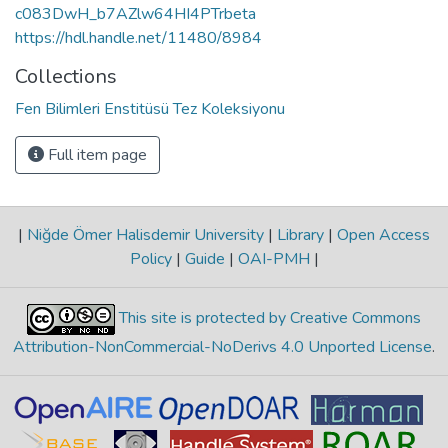
c083DwH_b7AZlw64HI4PTrbeta
https://hdl.handle.net/11480/8984
Collections
Fen Bilimleri Enstitüsü Tez Koleksiyonu
Full item page
|
Niğde Ömer Halisdemir University
|
Library
|
Open Access
Policy
|
Guide
|
OAI-PMH
|
This site is protected by Creative Commons
Attribution-NonCommercial-NoDerivs 4.0 Unported License
.