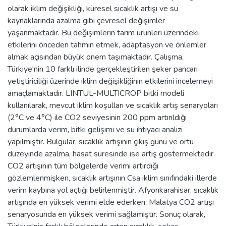
olarak iklim değişikliği, küresel sıcaklık artışı ve su
kaynaklarında azalma gibi çevresel değişimler
yaşanmaktadır. Bu değişimlerin tarım ürünleri üzerindeki
etkilerini önceden tahmin etmek, adaptasyon ve önlemler
almak açısından büyük önem taşımaktadır. Çalışma,
Türkiye'nin 10 farklı ilinde gerçekleştirilen şeker pancarı
yetiştiriciliği üzerinde iklim değişikliğinin etkilerini incelemeyi
amaçlamaktadır. LINTUL-MULTICROP bitki modeli
kullanılarak, mevcut iklim koşulları ve sıcaklık artış senaryoları
(2°C ve 4°C) ile CO2 seviyesinin 200 ppm artırıldığı
durumlarda verim, bitki gelişimi ve su ihtiyacı analizi
yapılmıştır. Bulgular, sıcaklık artışının çıkış günü ve örtü
düzeyinde azalma, hasat süresinde ise artış göstermektedir.
CO2 artışının tüm bölgelerde verimi artırdığı
gözlemlenmişken, sıcaklık artışının Csa iklim sınıfındaki illerde
verim kaybına yol açtığı belirlenmiştir. Afyonkarahisar, sıcaklık
artışında en yüksek verimi elde ederken, Malatya CO2 artışı
senaryosunda en yüksek verimi sağlamıştır. Sonuç olarak,