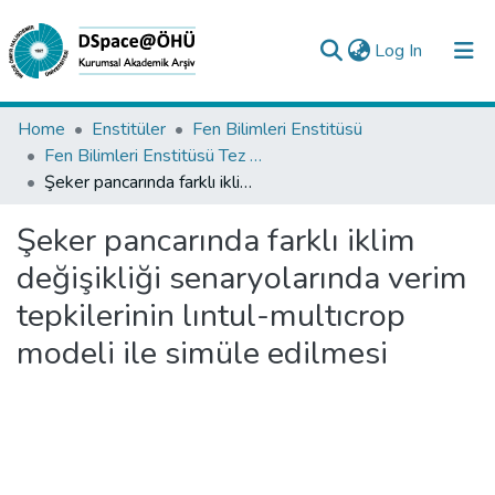
(current)
Log In
Collections
Home
Enstitüler
Fen Bilimleri Enstitüsü
Fen Bilimleri Enstitüsü Tez Koleksiyonu
All of DSpace
Şeker pancarında farklı iklim değişikliği senaryolarında verim tepkilerinin lıntul-multıcrop modeli ile simüle edilmesi
Statistics
Şeker pancarında farklı iklim
Analyze
değişikliği senaryolarında verim
Request/Question
tepkilerinin lıntul-multıcrop
modeli ile simüle edilmesi