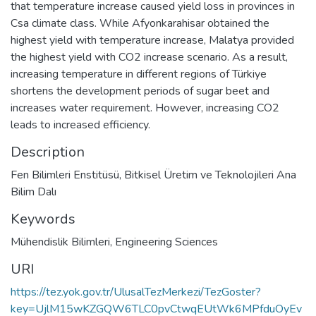
that temperature increase caused yield loss in provinces in
Csa climate class. While Afyonkarahisar obtained the
highest yield with temperature increase, Malatya provided
the highest yield with CO2 increase scenario. As a result,
increasing temperature in different regions of Türkiye
shortens the development periods of sugar beet and
increases water requirement. However, increasing CO2
leads to increased efficiency.
Description
Fen Bilimleri Enstitüsü, Bitkisel Üretim ve Teknolojileri Ana
Bilim Dalı
Keywords
Mühendislik Bilimleri
,
Engineering Sciences
URI
https://tez.yok.gov.tr/UlusalTezMerkezi/TezGoster?
key=UjlM15wKZGQW6TLC0pvCtwqEUtWk6MPfduOyEv