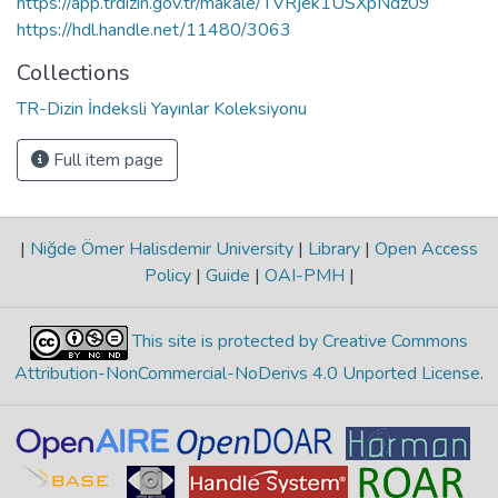
https://app.trdizin.gov.tr/makale/TVRjek1USXpNdz09
https://hdl.handle.net/11480/3063
Collections
TR-Dizin İndeksli Yayınlar Koleksiyonu
Full item page
|
Niğde Ömer Halisdemir University
|
Library
|
Open Access
Policy
|
Guide
|
OAI-PMH
|
This site is protected by Creative Commons
Attribution-NonCommercial-NoDerivs 4.0 Unported License
.