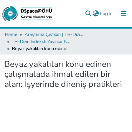
(current)
Log In
Collections
Home
Araştırma Çıktıları | TR-Dizin | WoS | Scopus | PubMed
TR-Dizin İndeksli Yayınlar Koleksiyonu
All of DSpace
Beyaz yakalıları konu edinen çalışmalada ihmal edilen bir alan: İşyerinde direniş pratikleri
Statistics
Beyaz yakalıları konu edinen
Analyze
çalışmalada ihmal edilen bir
Request/Question
alan: İşyerinde direniş pratikleri