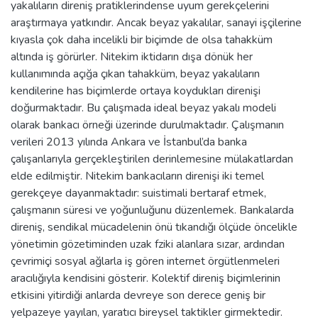
yakalıların direniş pratiklerindense uyum gerekçelerini
araştırmaya yatkındır. Ancak beyaz yakalılar, sanayi işçilerine
kıyasla çok daha incelikli bir biçimde de olsa tahakküm
altında iş görürler. Nitekim iktidarın dışa dönük her
kullanımında açığa çıkan tahakküm, beyaz yakalıların
kendilerine has biçimlerde ortaya koydukları direnişi
doğurmaktadır. Bu çalışmada ideal beyaz yakalı modeli
olarak bankacı örneği üzerinde durulmaktadır. Çalışmanın
verileri 2013 yılında Ankara ve İstanbul’da banka
çalışanlarıyla gerçekleştirilen derinlemesine mülakatlardan
elde edilmiştir. Nitekim bankacıların direnişi iki temel
gerekçeye dayanmaktadır: suistimali bertaraf etmek,
çalışmanın süresi ve yoğunluğunu düzenlemek. Bankalarda
direniş, sendikal mücadelenin önü tıkandığı ölçüde öncelikle
yönetimin gözetiminden uzak fziki alanlara sızar, ardından
çevrimiçi sosyal ağlarla iş gören internet örgütlenmeleri
aracılığıyla kendisini gösterir. Kolektif direniş biçimlerinin
etkisini yitirdiği anlarda devreye son derece geniş bir
yelpazeye yayılan, yaratıcı bireysel taktikler girmektedir.