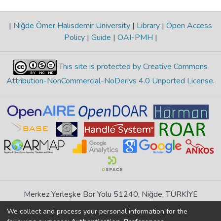
|
Niğde Ömer Halisdemir University
|
Library
|
Open Access
Policy
|
Guide
|
OAI-PMH
|
This site is protected by Creative Commons
Attribution-NonCommercial-NoDerivs 4.0 Unported License
.
Merkez Yerleşke Bor Yolu 51240, Niğde, TÜRKİYE
If you find any errors in content please report us
We collect and process your personal information for the