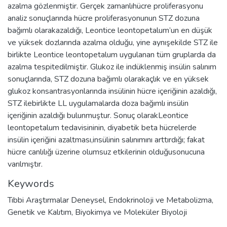
azalma gözlenmiştir. Gerçek zamanlıhücre proliferasyonu
analiz sonuçlarında hücre proliferasyonunun STZ dozuna
bağımlı olarakazaldığı, Leontice leontopetalum’un en düşük
ve yüksek dozlarında azalma olduğu, yine aynışekilde STZ ile
birlikte Leontice leontopetalum uygulanan tüm gruplarda da
azalma tespitedilmiştir. Glukoz ile indüklenmiş insülin salınım
sonuçlarında, STZ dozuna bağımlı olarakaçlık ve en yüksek
glukoz konsantrasyonlarında insülinin hücre içeriğinin azaldığı,
STZ ilebirlikte LL uygulamalarda doza bağımlı insülin
içeriğinin azaldığı bulunmuştur. Sonuç olarakLeontice
leontopetalum tedavisininin, diyabetik beta hücrelerde
insülin içeriğini azaltması,insülinin salınımını arttırdığı; fakat
hücre canlılığı üzerine olumsuz etkilerinin olduğusonucuna
varılmıştır.
Keywords
Tıbbi Araştırmalar Deneysel
,
Endokrinoloji ve Metabolizma
,
Genetik ve Kalıtım
,
Biyokimya ve Moleküler Biyoloji