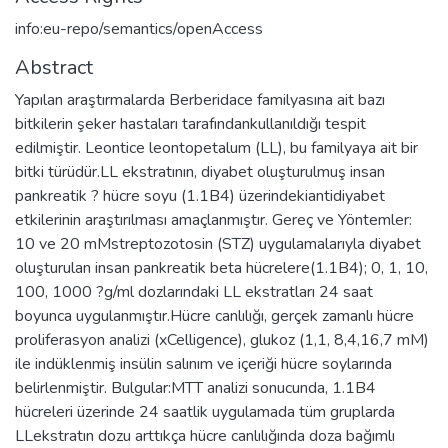
info:eu-repo/semantics/openAccess
Abstract
Yapılan araştırmalarda Berberidace familyasına ait bazı
bitkilerin şeker hastaları tarafındankullanıldığı tespit
edilmiştir. Leontice leontopetalum (LL), bu familyaya ait bir
bitki türüdür.LL ekstratının, diyabet oluşturulmuş insan
pankreatik ? hücre soyu (1.1B4) üzerindekiantidiyabet
etkilerinin araştırılması amaçlanmıştır. Gereç ve Yöntemler:
10 ve 20 mMstreptozotosin (STZ) uygulamalarıyla diyabet
oluşturulan insan pankreatik beta hücrelere(1.1B4); 0, 1, 10,
100, 1000 ?g/ml dozlarındaki LL ekstratları 24 saat
boyunca uygulanmıştır.Hücre canlılığı, gerçek zamanlı hücre
proliferasyon analizi (xCelligence), glukoz (1,1, 8,4,16,7 mM)
ile indüklenmiş insülin salınım ve içeriği hücre soylarında
belirlenmiştir. Bulgular:MTT analizi sonucunda, 1.1B4
hücreleri üzerinde 24 saatlik uygulamada tüm gruplarda
LLekstratın dozu arttıkça hücre canlılığında doza bağımlı