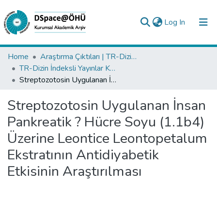
(current)
Log In
Collections
Home
Araştırma Çıktıları | TR-Dizin | WoS | Scopus | PubMed
TR-Dizin İndeksli Yayınlar Koleksiyonu
All of DSpace
Streptozotosin Uygulanan İnsan Pankreatik ? Hücre Soyu (1.1b4) Üzerine Leontice Leontopetalum Ekstratının Antidiyabetik Etkisinin Araştırılması
Statistics
Streptozotosin Uygulanan İnsan
Analyze
Pankreatik ? Hücre Soyu (1.1b4)
Request/Question
Üzerine Leontice Leontopetalum
Ekstratının Antidiyabetik
Etkisinin Araştırılması