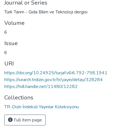
Journal or Series
Türk Tarım - Gıda Bilim ve Teknoloji dergisi
Volume
6
Issue
6
URI
https://doi.org/10.24925/turjaf.v6i6.792-798.1941
https://search.trdizin.gov.tr/tr/yayin/detay/328284
https://hdl.handle.net/11480/12282
Collections
TR-Dizin İndeksli Yayınlar Koleksiyonu
Full item page