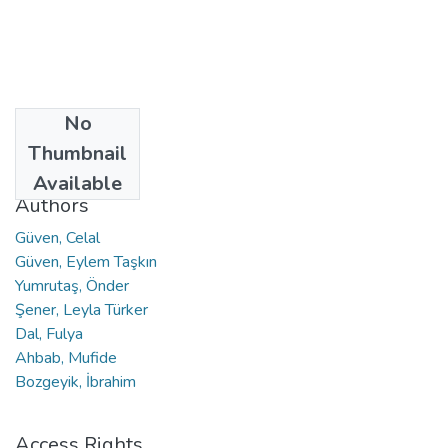
No
Date
Thumbnail
2018
Available
Authors
Güven, Celal
Güven, Eylem Taşkın
Yumrutaş, Önder
Şener, Leyla Türker
Dal, Fulya
Ahbab, Mufide
Bozgeyik, İbrahim
Access Rights