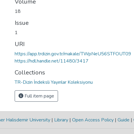
Volume
18
Issue
1
URI
https://app.trdizin.gov.tr/makale/TWpNeU56STFOUT09
https://hdl.handle.net/11480/3417
Collections
TR-Dizin İndeksli Yayınlar Koleksiyonu
Full item page
r Halisdemir University
|
Library
|
Open Access Policy
|
Guide
|