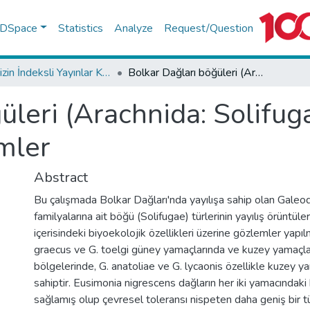
f DSpace
Statistics
Analyze
Request/Question
TR-Dizin İndeksli Yayınlar Koleksiyonu
Bolkar Dağları böğüleri (Arachnida: Solifugae) üzerine biyoekolojik gözlemler
üleri (Arachnida: Solifug
mler
Abstract
Bu çalışmada Bolkar Dağları'nda yayılışa sahip olan Galeo
familyalarına ait böğü (Solifugae) türlerinin yayılış örüntüle
içerisindeki biyoekolojik özellikleri üzerine gözlemler yapı
graecus ve G. toelgi güney yamaçlarında ve kuzey yamaçl
bölgelerinde, G. anatoliae ve G. lycaonis özellikle kuzey ya
sahiptir. Eusimonia nigrescens dağların her iki yamacındaki
sağlamış olup çevresel toleransı nispeten daha geniş bir tü