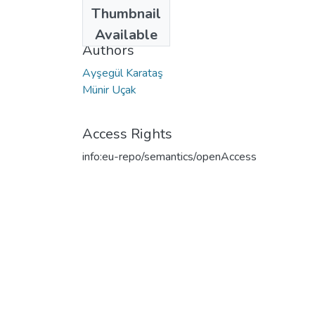
Date
Thumbnail
2017
Available
Authors
Ayşegül Karataş
Münir Uçak
Access Rights
info:eu-repo/semantics/openAccess