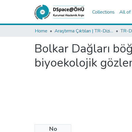
Collections
All o
Home
Araştırma Çıktıları | TR-Dizin | WoS | Scopus | PubMed
Bolkar Dağları böğ
biyoekolojik gözle
No