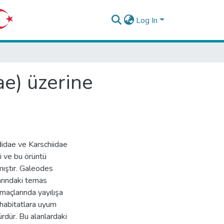
Log In
ae) üzerine
didae ve Karschiidae
ri ve bu örüntü
lmıştır. Galeodes
arındaki temas
maçlarında yayılışa
 habitatlara uyum
rdür. Bu alanlardaki