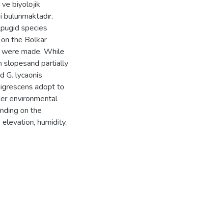
 ve biyolojik
mi bulunmaktadır.
olpugid species
 on the Bolkar
rn were made. While
 slopesand partially
d G. lycaonis
nigrescens adopt to
ider environmental
ending on the
 elevation, humidity,