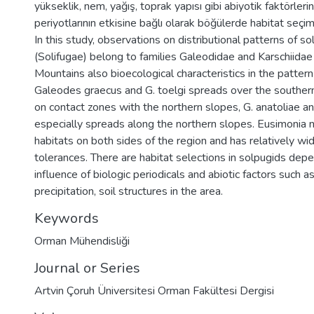
yükseklik, nem, yağış, toprak yapısı gibi abiyotik faktörlerin
periyotlarının etkisine bağlı olarak böğülerde habitat seçi
In this study, observations on distributional patterns of s
(Solifugae) belong to families Galeodidae and Karschiidae
Mountains also bioecological characteristics in the patte
Galeodes graecus and G. toelgi spreads over the southern
on contact zones with the northern slopes, G. anatoliae an
especially spreads along the northern slopes. Eusimonia 
habitats on both sides of the region and has relatively w
tolerances. There are habitat selections in solpugids dep
influence of biologic periodicals and abiotic factors such as
precipitation, soil structures in the area.
Keywords
Orman Mühendisliği
Journal or Series
Artvin Çoruh Üniversitesi Orman Fakültesi Dergisi