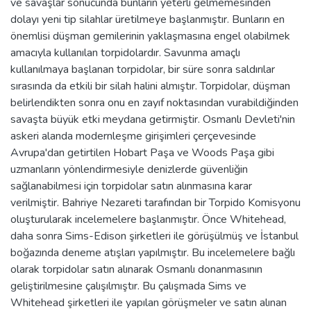
ve savaşlar sonucunda bunların yeterli gelmemesinden
dolayı yeni tip silahlar üretilmeye başlanmıştır. Bunların en
önemlisi düşman gemilerinin yaklaşmasına engel olabilmek
amacıyla kullanılan torpidolardır. Savunma amaçlı
kullanılmaya başlanan torpidolar, bir süre sonra saldırılar
sırasında da etkili bir silah halini almıştır. Torpidolar, düşman
belirlendikten sonra onu en zayıf noktasından vurabildiğinden
savaşta büyük etki meydana getirmiştir. Osmanlı Devleti'nin
askeri alanda modernleşme girişimleri çerçevesinde
Avrupa'dan getirtilen Hobart Paşa ve Woods Paşa gibi
uzmanların yönlendirmesiyle denizlerde güvenliğin
sağlanabilmesi için torpidolar satın alınmasına karar
verilmiştir. Bahriye Nezareti tarafından bir Torpido Komisyonu
oluşturularak incelemelere başlanmıştır. Önce Whitehead,
daha sonra Sims-Edison şirketleri ile görüşülmüş ve İstanbul
boğazında deneme atışları yapılmıştır. Bu incelemelere bağlı
olarak torpidolar satın alınarak Osmanlı donanmasının
geliştirilmesine çalışılmıştır. Bu çalışmada Sims ve
Whitehead şirketleri ile yapılan görüşmeler ve satın alınan