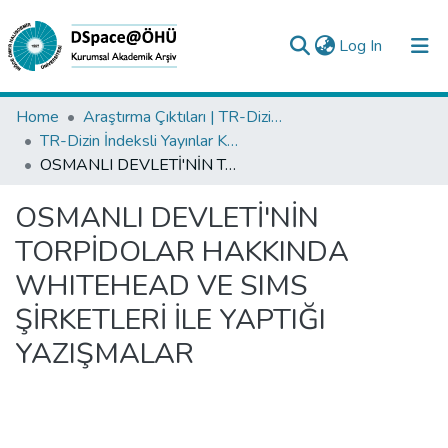
(current)
Log In
Collections
Home
Araştırma Çıktıları | TR-Dizin | WoS | Scopus | PubMed
TR-Dizin İndeksli Yayınlar Koleksiyonu
All of DSpace
OSMANLI DEVLETİ'NİN TORPİDOLAR HAKKINDA WHITEHEAD VE SIMS ŞİRKETLERİ İLE YAPTIĞI YAZIŞMALAR
Statistics
OSMANLI DEVLETİ'NİN
Analyze
TORPİDOLAR HAKKINDA
Request/Question
WHITEHEAD VE SIMS
ŞİRKETLERİ İLE YAPTIĞI
YAZIŞMALAR