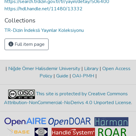
https://search.trdizin.gov.tr/tr/yayin/detay/506400
https://hdl.handle.net/11480/13332
Collections
TR-Dizin İndeksli Yayınlar Koleksiyonu
Full item page
|
Niğde Ömer Halisdemir University
|
Library
|
Open Access
Policy
|
Guide
|
OAI-PMH
|
This site is protected by Creative Commons
Attribution-NonCommercial-NoDerivs 4.0 Unported License
.