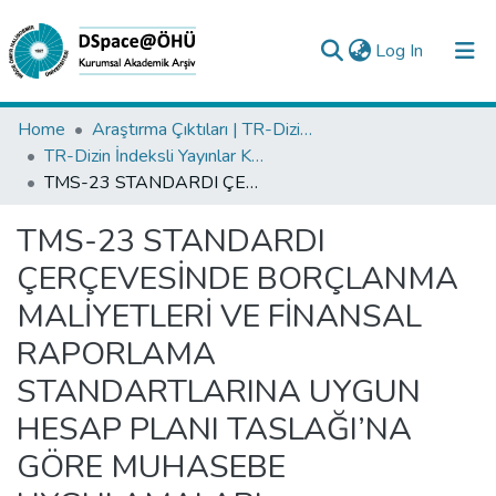
(current)
Log In
Collections
Home
Araştırma Çıktıları | TR-Dizin | WoS | Scopus | PubMed
TR-Dizin İndeksli Yayınlar Koleksiyonu
All of DSpace
TMS-23 STANDARDI ÇERÇEVESİNDE BORÇLANMA MALİYETLERİ VE FİNANSAL RAPORLAMA STANDARTLARINA UYGUN HESAP PLANI TASLAĞI’NA GÖRE MUHASEBE UYGULAMALARI
Statistics
TMS-23 STANDARDI
Analyze
ÇERÇEVESİNDE BORÇLANMA
Request/Question
MALİYETLERİ VE FİNANSAL
RAPORLAMA
STANDARTLARINA UYGUN
HESAP PLANI TASLAĞI’NA
GÖRE MUHASEBE