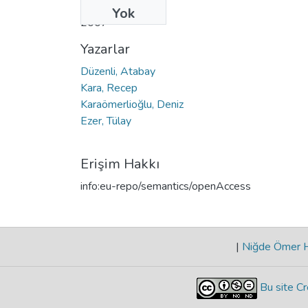
Tarih
Yok
2007
Yazarlar
Düzenli, Atabay
Kara, Recep
Karaömerlioğlu, Deniz
Ezer, Tülay
Erişim Hakkı
info:eu-repo/semantics/openAccess
|
Niğde Ömer Ha
Bu site Cr