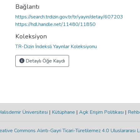
Bağlantı
https://search.trdizin.gov.tr/tr/yayin/detay/607203
https://hdl.handle.net/11480/11850
Koleksiyon
TR-Dizin İndeksli Yayınlar Koleksiyonu
Detaylı Öğe Kaydı
lisdemir Üniversitesi
|
Kütüphane
|
Açık Erişim Politikası
|
Rehb
eative Commons Alıntı-Gayri Ticari-Türetilemez 4.0 Uluslararası L