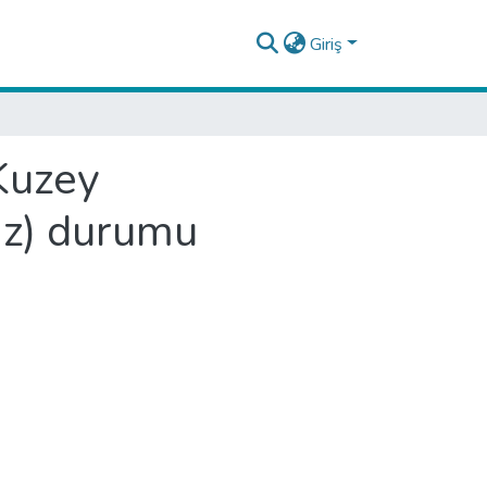
Giriş
 Kuzey
iz) durumu