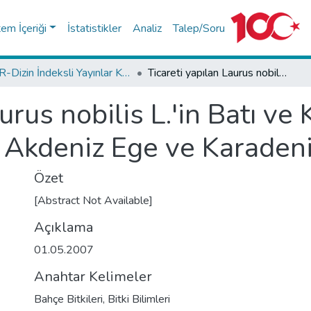
tem İçeriği
İstatistikler
Analiz
Talep/Soru
TR-Dizin İndeksli Yayınlar Koleksiyonu
Ticareti yapılan Laurus nobilis L.'in Batı ve Kuzey Anadolu'daki (Batı Akdeniz Ege ve Karadeniz) durumu
urus nobilis L.'in Batı ve
ı Akdeniz Ege ve Karaden
Özet
[Abstract Not Available]
Açıklama
01.05.2007
Anahtar Kelimeler
Bahçe Bitkileri
,
Bitki Bilimleri