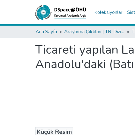
Koleksiyonlar
Sis
Ana Sayfa
Araştırma Çıktıları | TR-Dizin | WoS | Scopus | PubMed
Ticareti yapılan La
Anadolu'daki (Bat
Küçük Resim