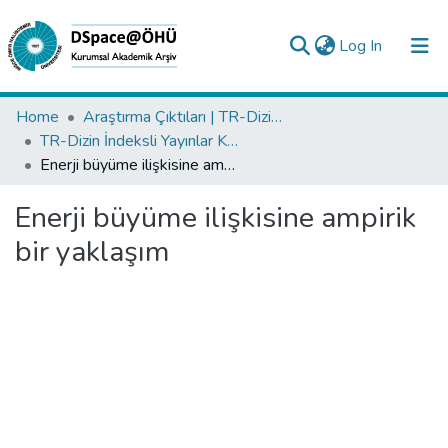
(current)
Log In
Collections
Home
Araştırma Çıktıları | TR-Dizin | WoS | Scopus | PubMed
TR-Dizin İndeksli Yayınlar Koleksiyonu
All of DSpace
Enerji büyüme ilişkisine ampirik bir yaklaşım
Statistics
Enerji büyüme ilişkisine ampirik
Analyze
bir yaklaşım
Request/Question