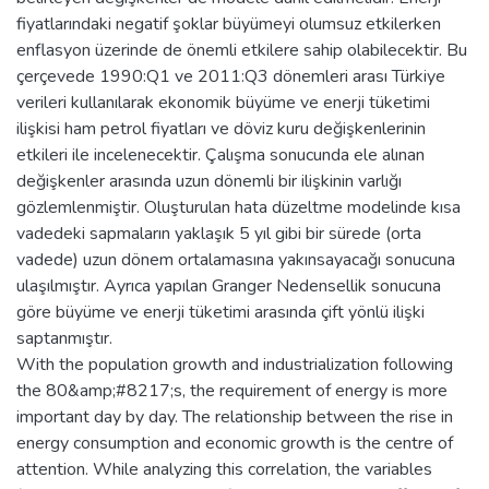
fiyatlarındaki negatif şoklar büyümeyi olumsuz etkilerken
enflasyon üzerinde de önemli etkilere sahip olabilecektir. Bu
çerçevede 1990:Q1 ve 2011:Q3 dönemleri arası Türkiye
verileri kullanılarak ekonomik büyüme ve enerji tüketimi
ilişkisi ham petrol fiyatları ve döviz kuru değişkenlerinin
etkileri ile incelenecektir. Çalışma sonucunda ele alınan
değişkenler arasında uzun dönemli bir ilişkinin varlığı
gözlemlenmiştir. Oluşturulan hata düzeltme modelinde kısa
vadedeki sapmaların yaklaşık 5 yıl gibi bir sürede (orta
vadede) uzun dönem ortalamasına yakınsayacağı sonucuna
ulaşılmıştır. Ayrıca yapılan Granger Nedensellik sonucuna
göre büyüme ve enerji tüketimi arasında çift yönlü ilişki
saptanmıştır.
With the population growth and industrialization following
the 80&amp;#8217;s, the requirement of energy is more
important day by day. The relationship between the rise in
energy consumption and economic growth is the centre of
attention. While analyzing this correlation, the variables