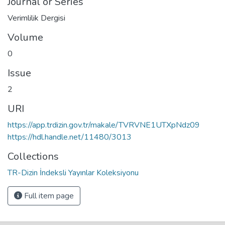
Journal or Series
Verimlilik Dergisi
Volume
0
Issue
2
URI
https://app.trdizin.gov.tr/makale/TVRVNE1UTXpNdz09
https://hdl.handle.net/11480/3013
Collections
TR-Dizin İndeksli Yayınlar Koleksiyonu
Full item page