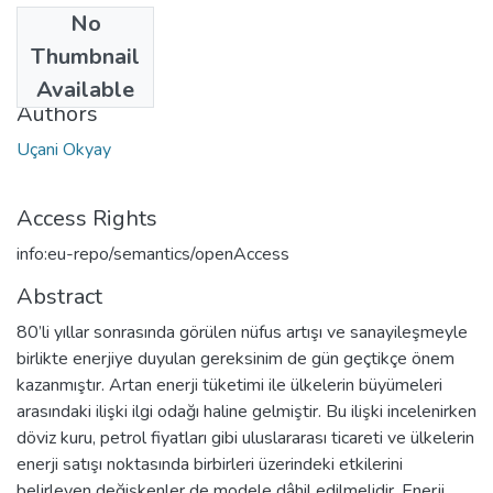
No
Date
Thumbnail
2014
Available
Authors
Uçani Okyay
Access Rights
info:eu-repo/semantics/openAccess
Abstract
80’li yıllar sonrasında görülen nüfus artışı ve sanayileşmeyle
birlikte enerjiye duyulan gereksinim de gün geçtikçe önem
kazanmıştır. Artan enerji tüketimi ile ülkelerin büyümeleri
arasındaki ilişki ilgi odağı haline gelmiştir. Bu ilişki incelenirken
döviz kuru, petrol fiyatları gibi uluslararası ticareti ve ülkelerin
enerji satışı noktasında birbirleri üzerindeki etkilerini
belirleyen değişkenler de modele dâhil edilmelidir. Enerji