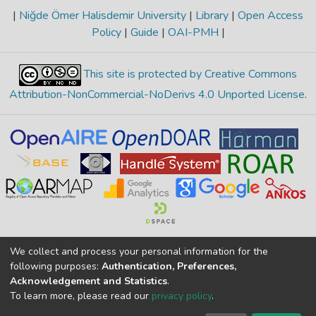
|
Niğde Ömer Halisdemir University
|
Library
|
Open Access
Policy
|
Guide
|
OAI-PMH
|
This site is protected by Creative Commons
Attribution-NonCommercial-NoDerivs 4.0 Unported License
.
We collect and process your personal information for the
Merkez Yerleşke Bor Yolu 51240, Niğde, TÜRKİYE
following purposes:
Authentication, Preferences,
If you find any errors in content please report us
Acknowledgement and Statistics
.
To learn more, please read our
privacy policy
.
DSpace 7.6.1, Powered by
İdeal DSpace