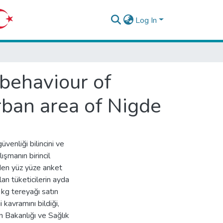
Log In
behaviour of
rban area of Nigde
üvenliği bilincini ve
ışmanın birincil
iden yüz yüze anket
an tüketicilerin ayda
 kg tereyağı satın
i kavramını bildiği,
n Bakanlığı ve Sağlık