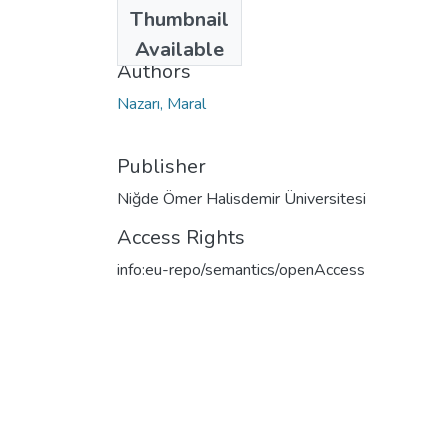
Date
Thumbnail
2022
Available
Authors
Nazarı, Maral
Publisher
Niğde Ömer Halisdemir Üniversitesi
Access Rights
info:eu-repo/semantics/openAccess