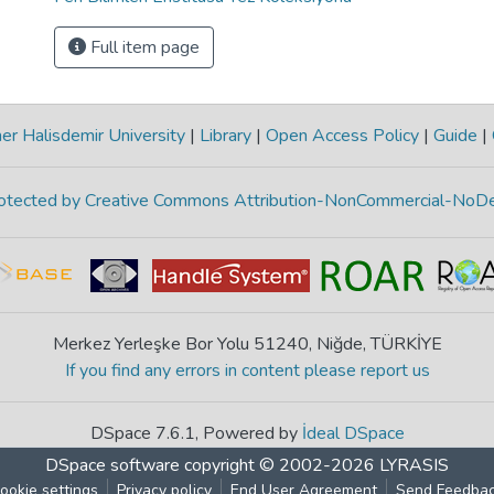
Full item page
r Halisdemir University
|
Library
|
Open Access Policy
|
Guide
|
protected by Creative Commons Attribution-NonCommercial-NoDe
Merkez Yerleşke Bor Yolu 51240, Niğde, TÜRKİYE
If you find any errors in content please report us
DSpace 7.6.1, Powered by
İdeal DSpace
DSpace software
copyright © 2002-2026
LYRASIS
ookie settings
Privacy policy
End User Agreement
Send Feedba