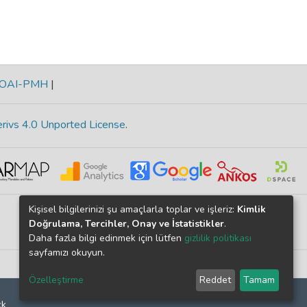
OAI-PMH
|
rivs 4.0 Unported License
.
Kişisel bilgilerinizi şu amaçlarla toplar ve işleriz:
Kimlik
Doğrulama, Tercihler, Onay ve İstatistikler
.
Daha fazla bilgi edinmek için lütfen
gizlilik politikası
sayfamızı okuyun.
Özelleştirme
Reddet
Tamam
ck