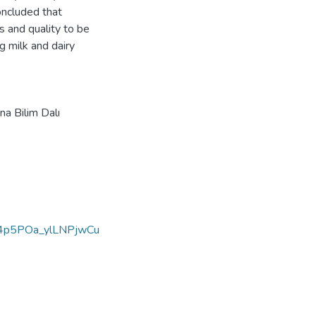
oncluded that
s and quality to be
g milk and dairy
na Bilim Dalı
4p5POa_ylLNPjwCu