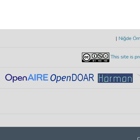
|
Niğde Öme
This site is 
C