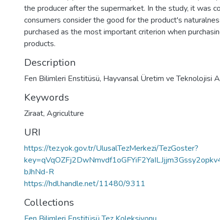
the producer after the supermarket. In the study, it was c
consumers consider the good for the product's naturalnes
purchased as the most important criterion when purchasin
products.
Description
Fen Bilimleri Enstitüsü, Hayvansal Üretim ve Teknolojisi A
Keywords
Ziraat
,
Agriculture
URI
https://tez.yok.gov.tr/UlusalTezMerkezi/TezGoster?
key=qVqOZFj2DwNmvdf1oGFYiF2YaILJjjm3Gssy2opkv
bJhNd-R
https://hdl.handle.net/11480/9311
Collections
Fen Bilimleri Enstitüsü Tez Koleksiyonu