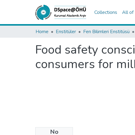
Collections
All o
Home
Enstitüler
Fen Bilimleri Enstitüsü
Food safety consc
consumers for milk
No