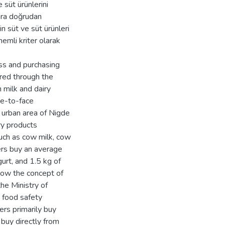
 süt ürünlerini
nra doğrudan
in süt ve süt ürünleri
nemli kriter olarak
ss and purchasing
ered through the
 milk and dairy
ce-to-face
 urban area of Nigde
iry products
uch as cow milk, cow
ers buy an average
gurt, and 1.5 kg of
now the concept of
the Ministry of
e food safety
rs primarily buy
 buy directly from