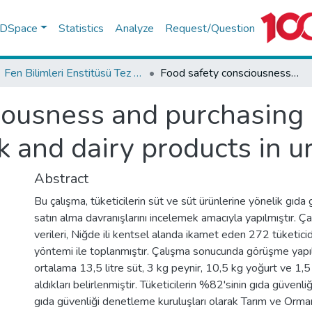
f DSpace
Statistics
Analyze
Request/Question
Fen Bilimleri Enstitüsü Tez Koleksiyonu
Food safety consciousness and purchasing behaviour of consumers for milk and dairy products in urban area of Nigde
iousness and purchasing 
 and dairy products in u
Abstract
Bu çalışma, tüketicilerin süt ve süt ürünlerine yönelik gıda g
satın alma davranışlarını incelemek amacıyla yapılmıştır. Çal
verileri, Niğde ili kentsel alanda ikamet eden 272 tüketic
yöntemi ile toplanmıştır. Çalışma sonucunda görüşme yapıl
ortalama 13,5 litre süt, 3 kg peynir, 10,5 kg yoğurt ve 1,5
aldıkları belirlenmiştir. Tüketicilerin %82'sinin gıda güvenliğ
gıda güvenliği denetleme kuruluşları olarak Tarım ve Orma