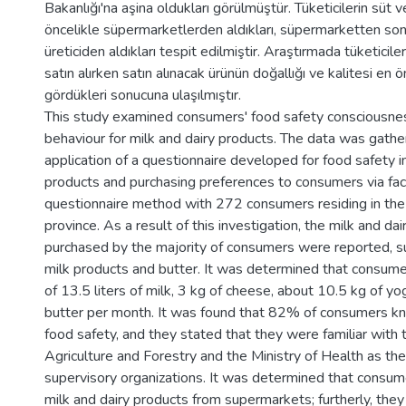
Bakanlığı'na aşina oldukları görülmüştür. Tüketicilerin süt ve
öncelikle süpermarketlerden aldıkları, süpermarketten so
üreticiden aldıkları tespit edilmiştir. Araştırmada tüketiciler
satın alırken satın alınacak ürünün doğallığı ve kalitesi en ö
gördükleri sonucuna ulaşılmıştır.
This study examined consumers' food safety consciousne
behaviour for milk and dairy products. The data was gath
application of a questionnaire developed for food safety in
products and purchasing preferences to consumers via fa
questionnaire method with 272 consumers residing in the
province. As a result of this investigation, the milk and da
purchased by the majority of consumers were reported, s
milk products and butter. It was determined that consum
of 13.5 liters of milk, 3 kg of cheese, about 10.5 kg of yo
butter per month. It was found that 82% of consumers k
food safety, and they stated that they were familiar with 
Agriculture and Forestry and the Ministry of Health as th
supervisory organizations. It was determined that consume
milk and dairy products from supermarkets; furtherly, they